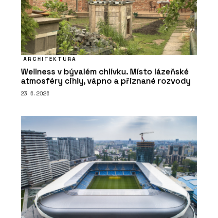
ARCHITEKTURA
Wellness v bývalém chlívku. Místo lázeňské
atmosféry cihly, vápno a přiznané rozvody
23. 6. 2026