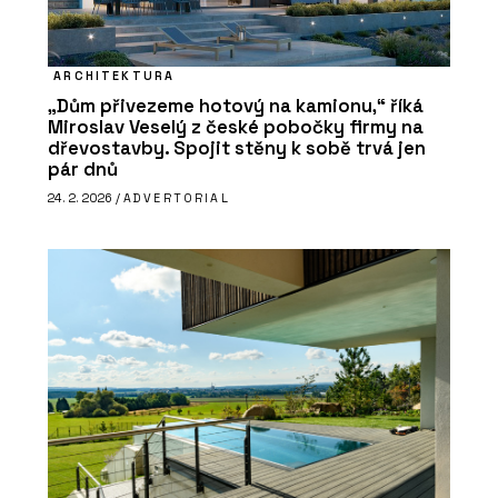
ARCHITEKTURA
„Dům přivezeme hotový na kamionu,“ říká
Miroslav Veselý z české pobočky firmy na
dřevostavby. Spojit stěny k sobě trvá jen
pár dnů
24. 2. 2026 /
ADVERTORIAL