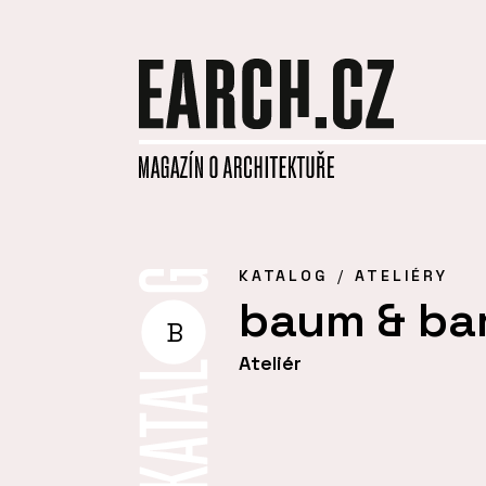
KATALOG
ATELIÉRY
baum & ba
B
Ateliér