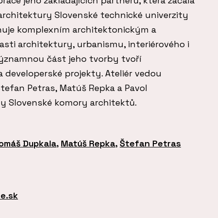
ráce jeho zakládajících partnerů, která začala
architektury Slovenské technické univerzity
věnuje komplexním architektonickým a
sti architektury, urbanismu, interiérového i
ýznamnou část jeho tvorby tvoří
 a developerské projekty. Ateliér vedou
Štefan Petras, Matúš Repka a Pavol
ny Slovenské komory architektů.
omáš Dupkala
,
Matúš Repka
,
Štefan Petras
e.sk