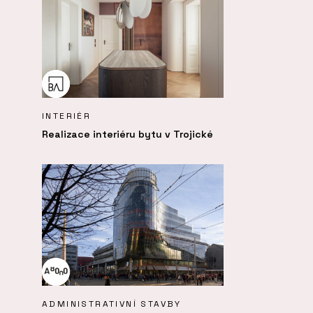
INTERIÉR
Realizace interiéru bytu v Trojické
ADMINISTRATIVNÍ STAVBY