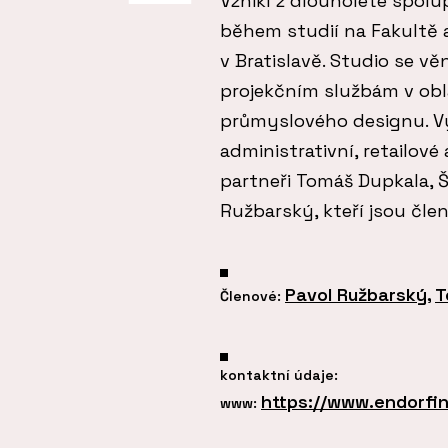
Vznikl z dlouholeté spolup
během studií na Fakultě 
v Bratislavě. Studio se 
projekčním službám v obla
průmyslového designu. V
administrativní, retailové
partneři Tomáš Dupkala, 
Ružbarský, kteří jsou čle
Pavol Ružbarský
,
T
Členové:
kontaktní údaje:
https://www.endorfin
www: