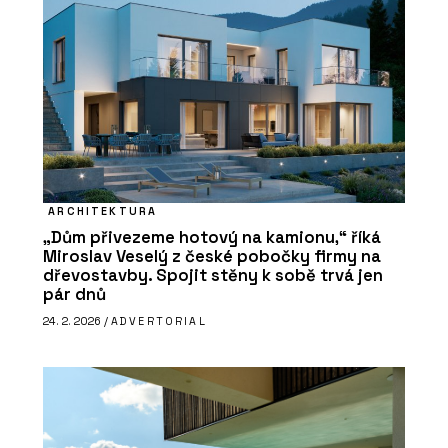
ARCHITEKTURA
„Dům přivezeme hotový na kamionu,“ říká
Miroslav Veselý z české pobočky firmy na
dřevostavby. Spojit stěny k sobě trvá jen
pár dnů
24. 2. 2026 /
ADVERTORIAL