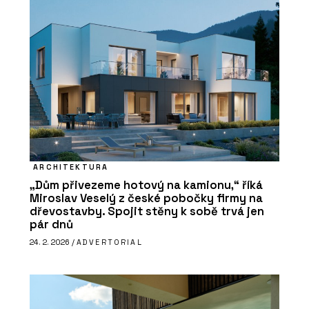
ARCHITEKTURA
„Dům přivezeme hotový na kamionu,“ říká
Miroslav Veselý z české pobočky firmy na
dřevostavby. Spojit stěny k sobě trvá jen
pár dnů
24. 2. 2026 /
ADVERTORIAL