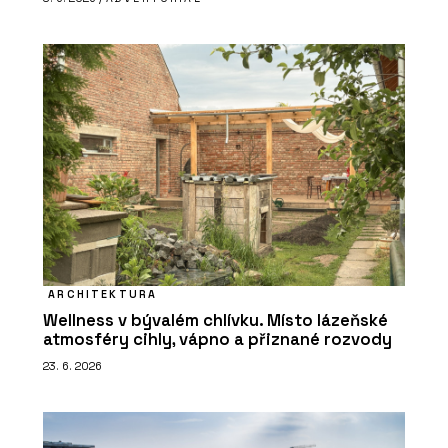
ARCHITEKTURA
Wellness v bývalém chlívku. Místo lázeňské
atmosféry cihly, vápno a přiznané rozvody
23. 6. 2026