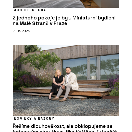
ARCHITEKTURA
Z jednoho pokoje je byt. Miniaturní bydlení
na Malé Straně v Praze
29. 5. 2026
NOVINKY A NÁZORY
Řešíme dlouhověkost, ale obklopujeme se
jedovatým nábytkem, říká Vojtěch Juřenčák,