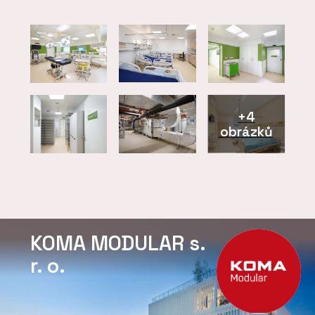
+4
obrázků
KOMA MODULAR s.
r. o.