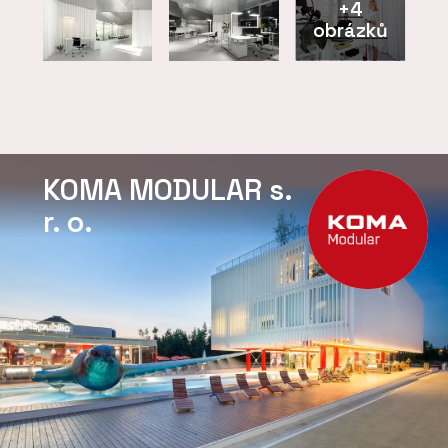
+4
obrázků
KOMA MODULAR s.
r. o.