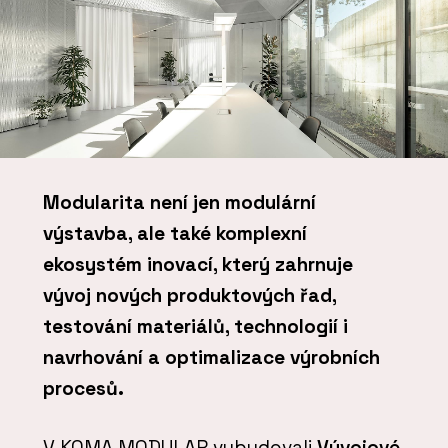
Modularita není jen modulární
výstavba, ale také komplexní
ekosystém inovací, který zahrnuje
vývoj nových produktových řad,
testování materiálů, technologií i
navrhování a optimalizace výrobních
procesů.
V KOMA MODULAR vybudovali
Vývojové