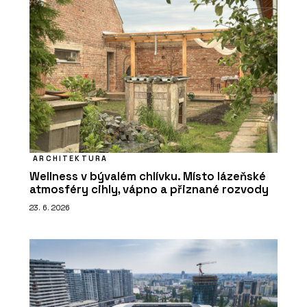
ARCHITEKTURA
Wellness v bývalém chlívku. Místo lázeňské
atmosféry cihly, vápno a přiznané rozvody
23. 6. 2026