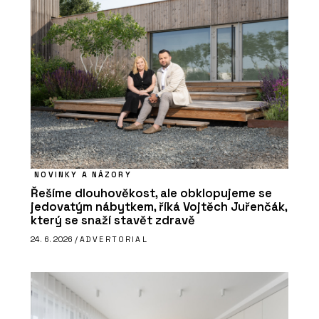
NOVINKY A NÁZORY
Řešíme dlouhověkost, ale obklopujeme se
jedovatým nábytkem, říká Vojtěch Juřenčák,
který se snaží stavět zdravě
24. 6. 2026 /
ADVERTORIAL