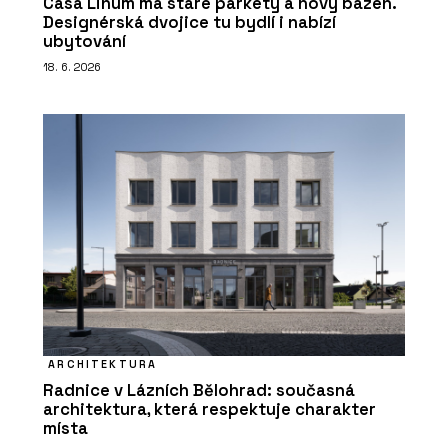
Casa Linum má staré parkety a nový bazén.
Designérská dvojice tu bydlí i nabízí
ubytování
18. 6. 2026
ARCHITEKTURA
Radnice v Lázních Bělohrad: současná
architektura, která respektuje charakter
místa