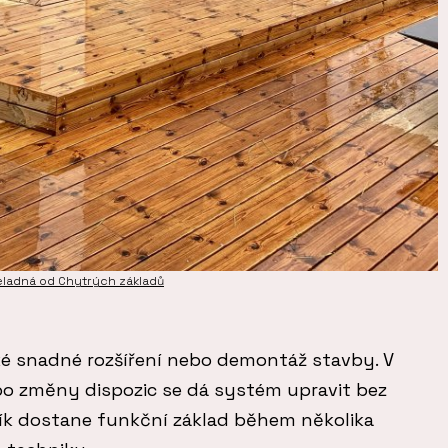
eladná od Chytrých základů
é snadné rozšíření nebo demontáž stavby. V
o změny dispozic se dá systém upravit bez
ík dostane funkční základ během několika