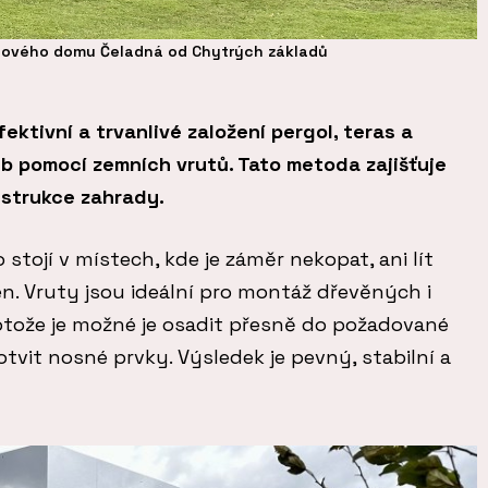
lového domu Čeladná od Chytrých základů
fektivní a trvanlivé založení pergol, teras a
b pomocí zemních vrutů. Tato metoda zajišťuje
estrukce zahrady.
stojí v místech, kde je záměr nekopat, ani lít
rén. Vruty jsou ideální pro montáž dřevěných i
otože je možné je osadit přesně do požadované
tvit nosné prvky. Výsledek je pevný, stabilní a