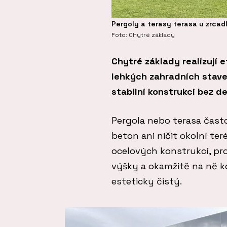
Pergoly a terasy terasa u zrcad
Foto: Chytré základy
Chytré základy realizují e
lehkých zahradních stave
stabilní konstrukci bez d
Pergola nebo terasa často 
beton ani ničit okolní te
ocelových konstrukcí, pr
výšky a okamžitě na ně ko
esteticky čistý.