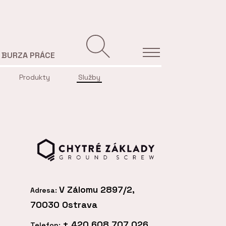
BURZA PRÁCE
Produkty
Služby
V Zálomu 2897/2,
Adresa:
70030 Ostrava
+
420 608 707 026
Telefon: