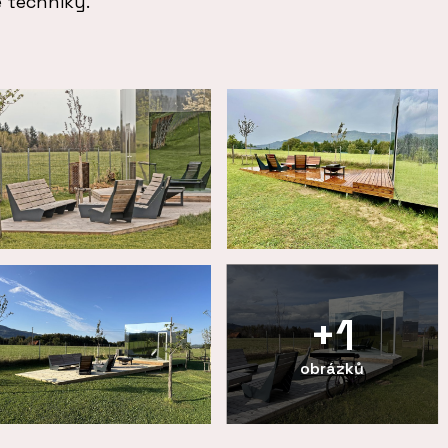
 techniky.
+1
obrázků