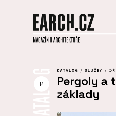
KATALOG
SLUŽBY
DŘ
Pergoly a 
P
základy