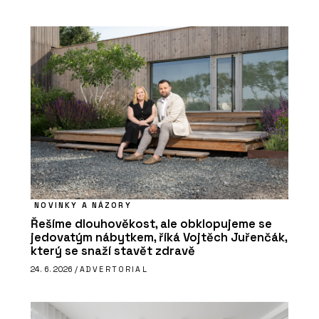
NOVINKY A NÁZORY
Řešíme dlouhověkost, ale obklopujeme se
jedovatým nábytkem, říká Vojtěch Juřenčák,
který se snaží stavět zdravě
24. 6. 2026 /
ADVERTORIAL