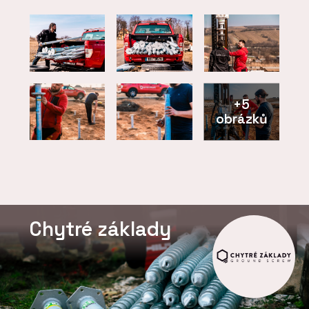
+5
obrázků
Chytré základy