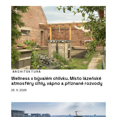
ARCHITEKTURA
Wellness v bývalém chlívku. Místo lázeňské
atmosféry cihly, vápno a přiznané rozvody
23. 6. 2026