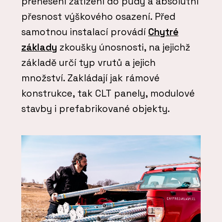
přenesení zatížení do půdy a absolutní
přesnost výškového osazení. Před
samotnou instalací provádí
Chytré
základy
zkoušky únosnosti, na jejichž
základě určí typ vrutů a jejich
množství. Zakládají jak rámové
konstrukce, tak CLT panely, modulové
stavby i prefabrikované objekty.