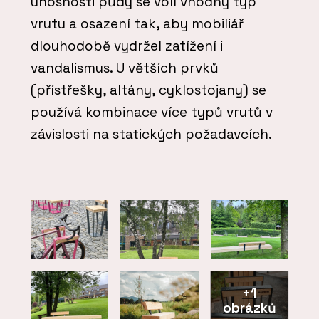
únosnosti půdy se volí vhodný typ
vrutu a osazení tak, aby mobiliář
dlouhodobě vydržel zatížení i
vandalismus. U větších prvků
(přístřešky, altány, cyklostojany) se
používá kombinace více typů vrutů v
závislosti na statických požadavcích.
+1
obrázků