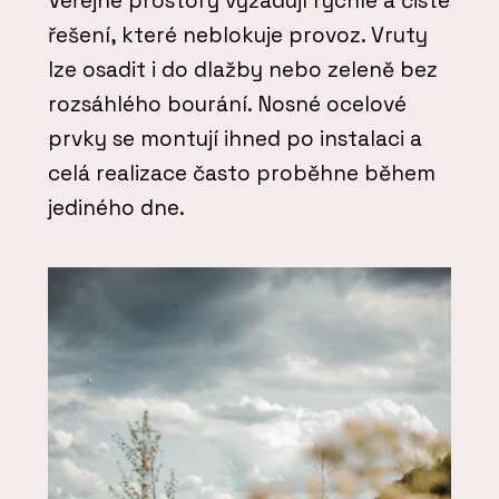
Veřejné prostory vyžadují rychlé a čisté
řešení, které neblokuje provoz. Vruty
lze osadit i do dlažby nebo zeleně bez
rozsáhlého bourání. Nosné ocelové
prvky se montují ihned po instalaci a
celá realizace často proběhne během
jediného dne.