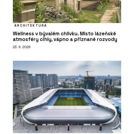
ARCHITEKTURA
Wellness v bývalém chlívku. Místo lázeňské
atmosféry cihly, vápno a přiznané rozvody
23. 6. 2026