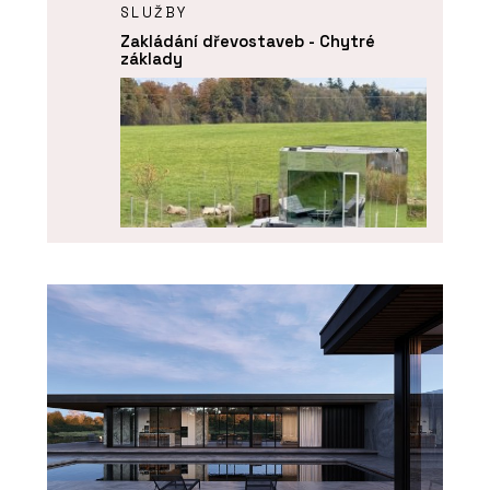
SLUŽBY
Zakládání dřevostaveb - Chytré
základy
SLUŽBY
Pergoly a terasy - Chytré základy