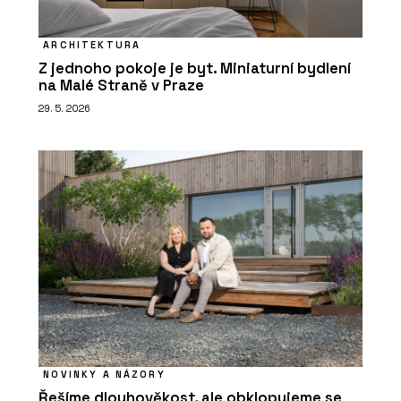
ARCHITEKTURA
Z jednoho pokoje je byt. Miniaturní bydlení
na Malé Straně v Praze
29. 5. 2026
NOVINKY A NÁZORY
Řešíme dlouhověkost, ale obklopujeme se