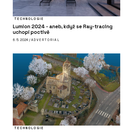
TECHNOLOGIE
Lumion 2024 - aneb, když se Ray-tracing
O FIRMĚ
uchopí poctivě
Chytré základy
6. 5. 2024 /
ADVERTORIAL
SLUŽBY
Speciální projekty – mostky,
kontejnery, bateriová úložiště -
Chytré základy
TECHNOLOGIE