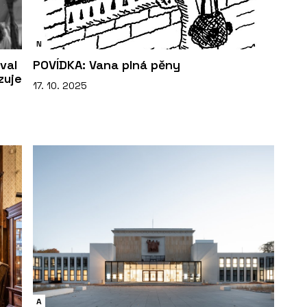
N
val
POVÍDKA: Vana plná pěny
zuje
17. 10. 2025
A