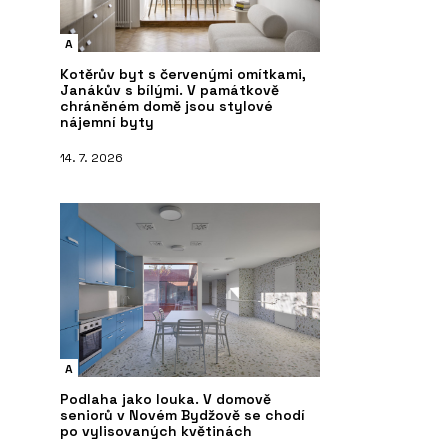
A
Kotěrův byt s červenými omítkami,
Janákův s bílými. V památkově
chráněném domě jsou stylové
nájemní byty
14. 7. 2026
A
Podlaha jako louka. V domově
seniorů v Novém Bydžově se chodí
po vylisovaných květinách