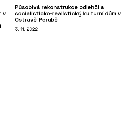
Působivá rekonstrukce odlehčila
t v
socialisticko-realistický kulturní dům v
Ostravě-Porubě
í
3. 11. 2022