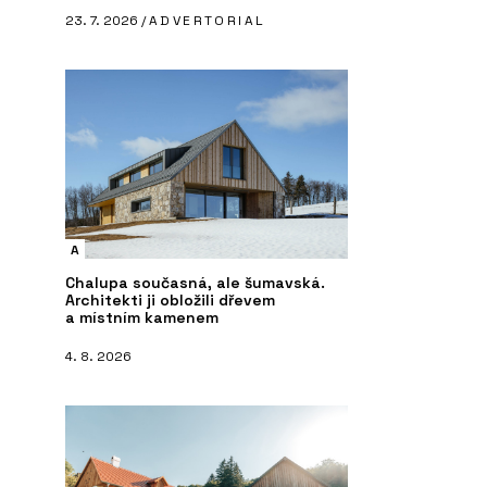
23. 7. 2026 /
ADVERTORIAL
A
Chalupa současná, ale šumavská.
Architekti ji obložili dřevem
a místním kamenem
4. 8. 2026