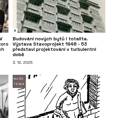
A
V
Budování nových bytů i totalita.
koro
Výstava Stavoprojekt 1948 - 53
ch
představí projektování v turbulentní
době
3. 12. 2025
NAŠE
TÉMA