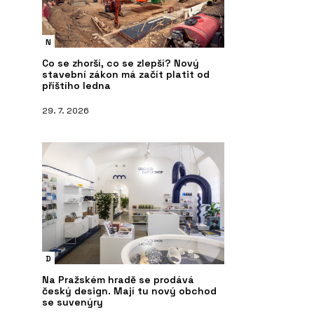
N
Co se zhorší, co se zlepší? Nový
stavební zákon má začít platit od
příštího ledna
29. 7. 2026
D
Na Pražském hradě se prodává
český design. Mají tu nový obchod
se suvenýry