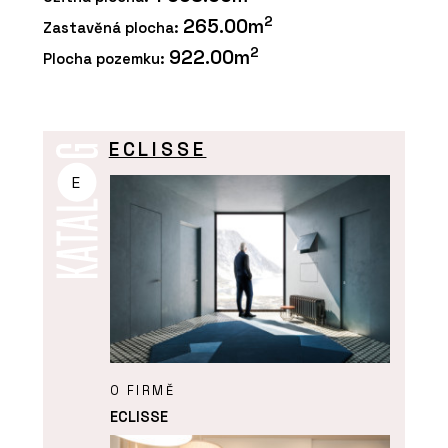
2
265.00m
Zastavěná plocha:
2
922.00m
Plocha pozemku:
ECLISSE
E
O FIRMĚ
ECLISSE