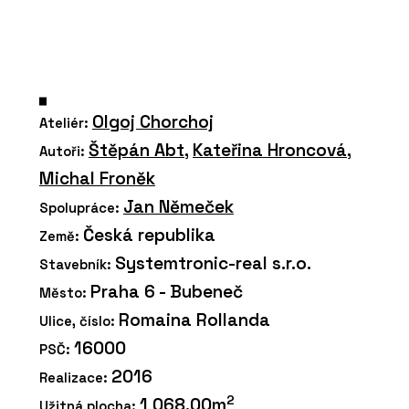
Olgoj Chorchoj
Ateliér:
Štěpán Abt
,
Kateřina Hroncová
,
Autoři:
Michal Froněk
Jan Němeček
Spolupráce:
Česká republika
Země:
Systemtronic-real s.r.o.
Stavebník:
Praha 6 - Bubeneč
Město:
Romaina Rollanda
Ulice, číslo:
16000
PSČ:
2016
Realizace:
2
1 068.00m
Užitná plocha: