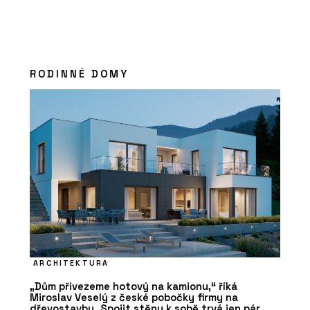
RODINNÉ DOMY
ARCHITEKTURA
„Dům přivezeme hotový na kamionu,“ říká
Miroslav Veselý z české pobočky firmy na
dřevostavby. Spojit stěny k sobě trvá jen pár