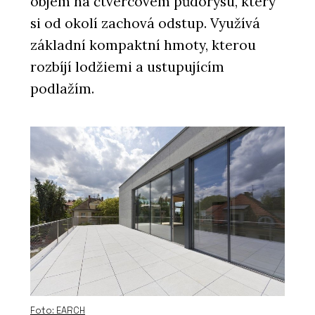
objem na čtvercovém půdorysu, který
si od okolí zachová odstup. Využívá
základní kompaktní hmoty, kterou
rozbíjí lodžiemi a ustupujícím
podlažím.
Foto: EARCH