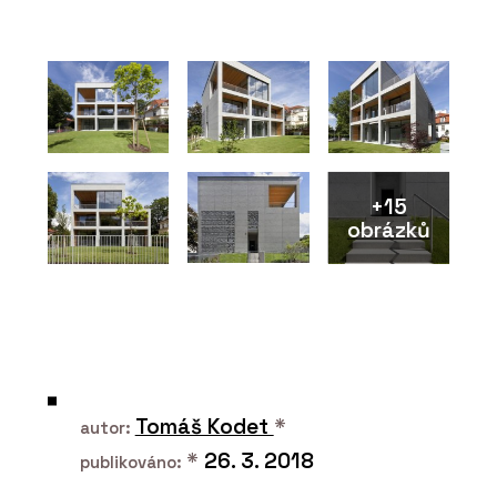
PRODUKTY
ECLISSE Syntesis Battente - ECLISSE
+15
obrázků
PRODUKTY
ECLISSE Syntesis Areo – ECLISSE
Tomáš Kodet
*
autor:
*
26. 3. 2018
publikováno: