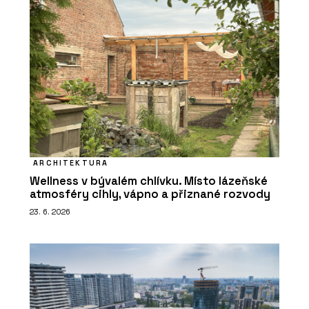
ARCHITEKTURA
Wellness v bývalém chlívku. Místo lázeňské
atmosféry cihly, vápno a přiznané rozvody
23. 6. 2026