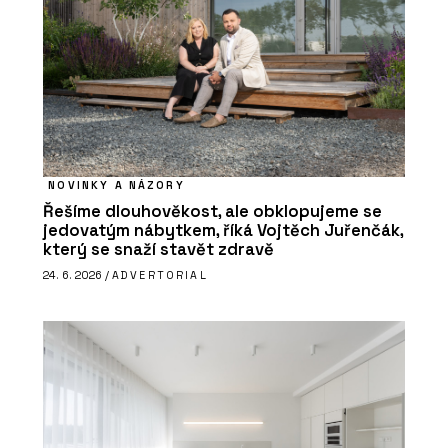
NOVINKY A NÁZORY
Řešíme dlouhověkost, ale obklopujeme se
jedovatým nábytkem, říká Vojtěch Juřenčák,
který se snaží stavět zdravě
24. 6. 2026 /
ADVERTORIAL