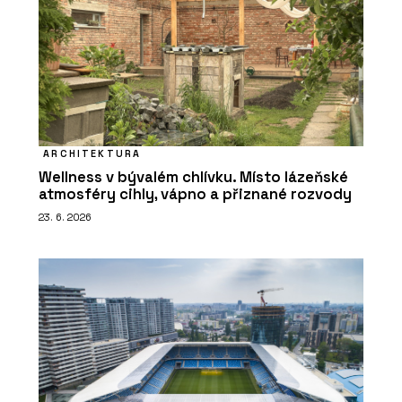
ARCHITEKTURA
Wellness v bývalém chlívku. Místo lázeňské
atmosféry cihly, vápno a přiznané rozvody
23. 6. 2026