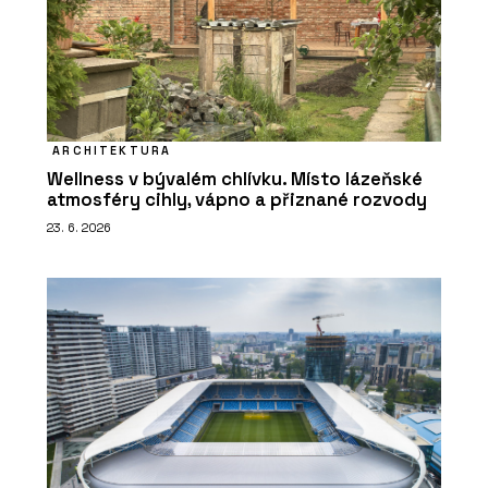
ARCHITEKTURA
Wellness v bývalém chlívku. Místo lázeňské
atmosféry cihly, vápno a přiznané rozvody
23. 6. 2026