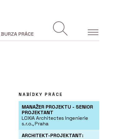
BURZA PRÁCE
NABÍDKY PRÁCE
MANAŽER PROJEKTU - SENIOR
PROJEKTANT
LOXIA Architectes Ingenierie
s.r.o., Praha
ARCHITEKT-PROJEKTANT: