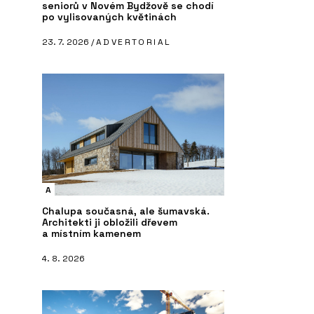
seniorů v Novém Bydžově se chodí
po vylisovaných květinách
23. 7. 2026 /
ADVERTORIAL
A
Chalupa současná, ale šumavská.
Architekti ji obložili dřevem
a místním kamenem
4. 8. 2026