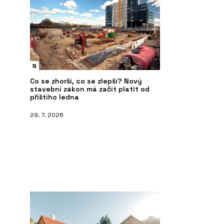
N
Co se zhorší, co se zlepší? Nový
stavební zákon má začít platit od
příštího ledna
29. 7. 2026