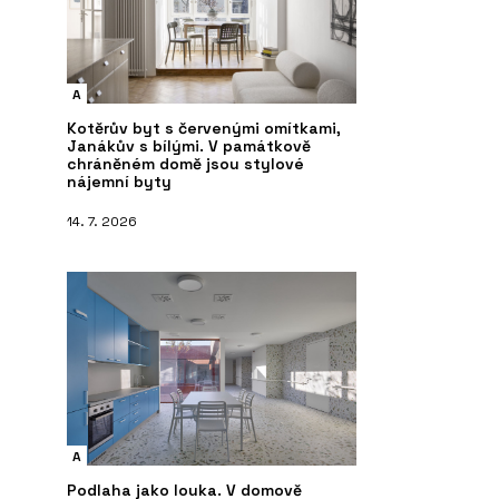
A
Kotěrův byt s červenými omítkami,
Janákův s bílými. V památkově
chráněném domě jsou stylové
nájemní byty
14. 7. 2026
A
Podlaha jako louka. V domově