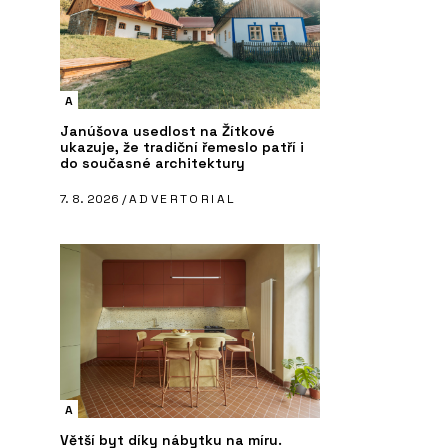
A
Janúšova usedlost na Žítkové
ukazuje, že tradiční řemeslo patří i
do současné architektury
7. 8. 2026 /
ADVERTORIAL
A
Větší byt díky nábytku na míru.