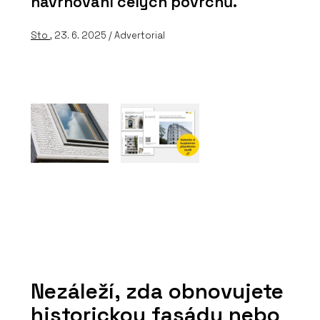
navrhování celých povrchů.
Sto
, 23. 6. 2025 / Advertorial
Nezáleží, zda obnovujete
historickou fasádu nebo