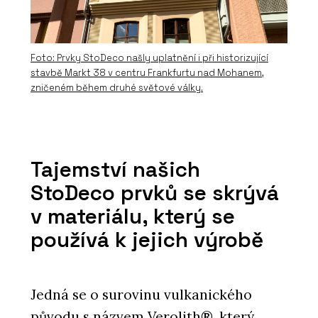
Foto: Prvky StoDeco našly uplatnění i při historizující
stavbě Markt 38 v centru Frankfurtu nad Mohanem,
zničeném během druhé světové války.
Tajemství našich
StoDeco prvků se skrývá
v materiálu, který se
používá k jejich výrobě
Jedná se o surovinu vulkanického
původu s názvem Verolith®, který