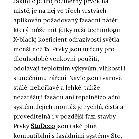
Jakmile je trojrozměrný prvek na
místě, je na něj ve třech vrstvách
aplikován požadovaný fasádní nátěr,
který může mít (díky naší technologii
X-black) koeficient odrazivosti světla
menší než 15. Prvky jsou určeny pro
dlouhodobé venkovní použití,
odolávají teplotním výkyvům, vlhkosti i
slunečnímu záření. Navíc jsou tvarově
stálé, nehořlavé a lehké, takže
nezatěžují fasádu ani tepelněizolační
systém. Jejich montáž je rychlá, čistá a
proveditelná i v pozdější fázi stavby.
Prvky
StoDeco
jsou také plně
kompatibilní s fasádními systémy Sto,