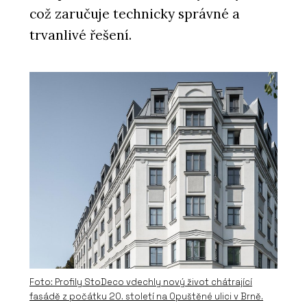
což zaručuje technicky správné a
trvanlivé řešení.
Foto: Profily StoDeco vdechly nový život chátrající
fasádě z počátku 20. století na Opuštěné ulici v Brně.