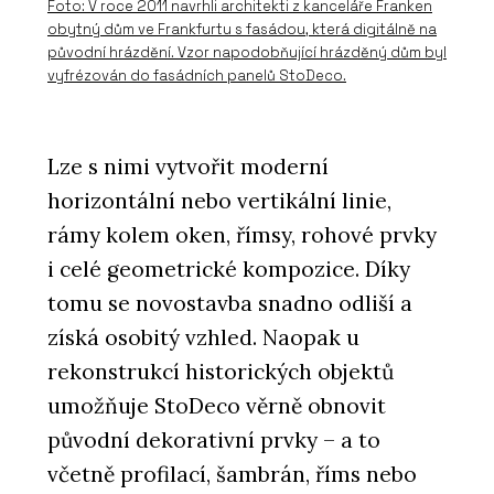
Foto: V roce 2011 navrhli architekti z kanceláře Franken
obytný dům ve Frankfurtu s fasádou, která digitálně na
původní hrázdění. Vzor napodobňující hrázděný dům byl
vyfrézován do fasádních panelů StoDeco.
Lze s nimi vytvořit moderní
horizontální nebo vertikální linie,
rámy kolem oken, římsy, rohové prvky
i celé geometrické kompozice. Díky
tomu se novostavba snadno odliší a
získá osobitý vzhled. Naopak u
rekonstrukcí historických objektů
umožňuje StoDeco věrně obnovit
původní dekorativní prvky – a to
včetně profilací, šambrán, říms nebo