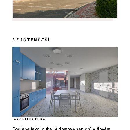
NEJČTENĚJŠÍ
ARCHITEKTURA
Podlaha jako louka. V domově seniorů v Novém