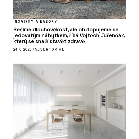
NOVINKY A NÁZORY
Řešíme dlouhověkost, ale obklopujeme se
jedovatým nábytkem, říká Vojtěch Juřenčák,
který se snaží stavět zdravě
24. 6. 2026 /
ADVERTORIAL