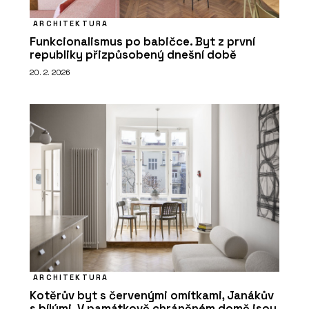
ARCHITEKTURA
Funkcionalismus po babičce. Byt z první
republiky přizpůsobený dnešní době
20. 2. 2026
ARCHITEKTURA
Kotěrův byt s červenými omítkami, Janákův
s bílými. V památkově chráněném domě jsou