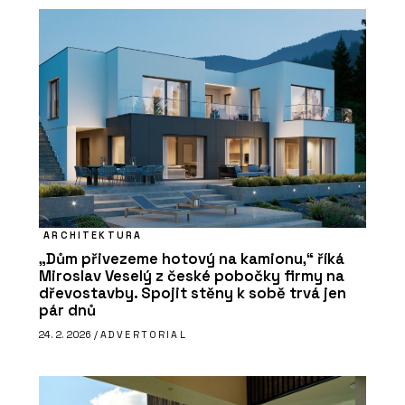
ARCHITEKTURA
„Dům přivezeme hotový na kamionu,“ říká
Miroslav Veselý z české pobočky firmy na
dřevostavby. Spojit stěny k sobě trvá jen
pár dnů
24. 2. 2026 /
ADVERTORIAL