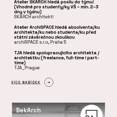
Atelier SKARCH hledá posilu do týmu!
(Vhodné pro studenty/ky VŠ – min. 2–3
dny v týdnu)
SKARCH architekti
Atelier ArchiSPACE hledá absolventa/ku
architekta/ku nebo studenta/ku před
státní závěrečnou zkouškou
archiSPACE s.r.o, Praha 5
TJA hledá spolupracujícího architekta /
architektku (freelance, full-time i part-
time)
TJA_Prague
VÍCE NABÍDEK
BekArch