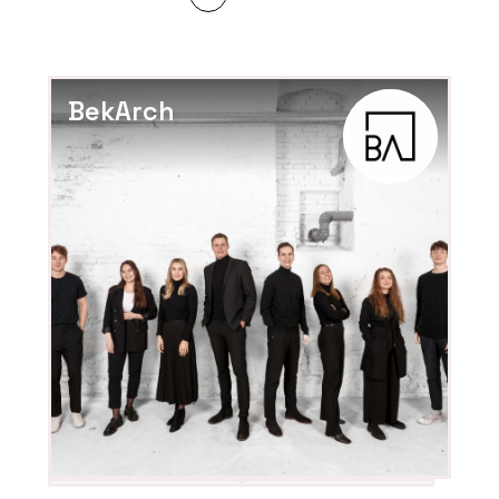
BekArch