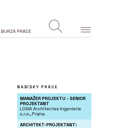
BURZA PRÁCE
NABÍDKY PRÁCE
MANAŽER PROJEKTU - SENIOR
PROJEKTANT
LOXIA Architectes Ingenierie
s.r.o., Praha
ARCHITEKT-PROJEKTANT: