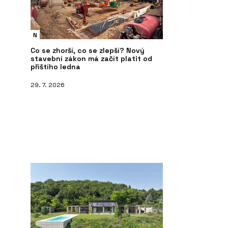
N
Co se zhorší, co se zlepší? Nový
stavební zákon má začít platit od
příštího ledna
29. 7. 2026