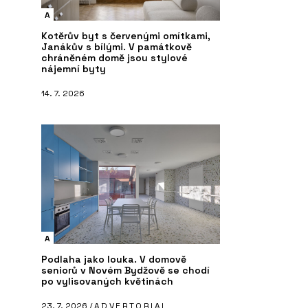
A
Kotěrův byt s červenými omítkami,
Janákův s bílými. V památkově
chráněném domě jsou stylové
nájemní byty
14. 7. 2026
A
Podlaha jako louka. V domově
seniorů v Novém Bydžově se chodí
po vylisovaných květinách
23. 7. 2026 /
ADVERTORIAL