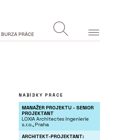
BURZA PRÁCE
NABÍDKY PRÁCE
MANAŽER PROJEKTU - SENIOR
PROJEKTANT
LOXIA Architectes Ingenierie
s.r.o., Praha
ARCHITEKT-PROJEKTANT: