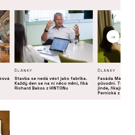
ČLÁNKY
ČLÁNKY
aková
Stavba se nedá vést jako fabrika.
Fasáda Máje měla
Každý den se na ní něco mění, říká
původní. Technick
Richard Bakos z HINTONu
jinde, říkají Jan 
Pernická z HINTO