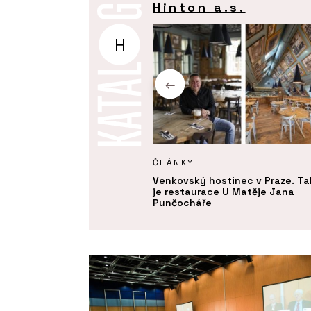
Hinton a.s.
H
Y
ČLÁNKY
m na starém místě.
Venkovský hostinec v Praze. T
ce U Milosrdných přináší do
je restaurace U Matěje Jana
ckého centra Prahy
Punčocháře
ou eleganci