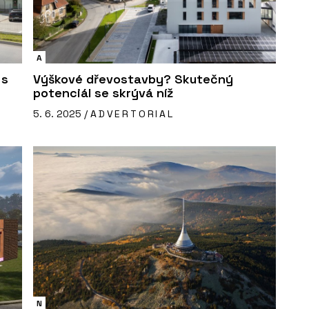
A
 s
Výškové dřevostavby? Skutečný
potenciál se skrývá níž
5. 6. 2025 /
ADVERTORIAL
N