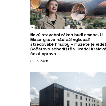
N
Nový stavební zákon budí emoce. U
Masarykova nádraží vykopali
středověké hradby – můžete je vidět
Gočárovo schodiště v Hradci Králov
čeká oprava
20. 7. 2026