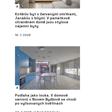
A
Kotěrův byt s červenými omítkami,
Janákův s bílými. V památkově
chráněném domě jsou stylové
nájemní byty
14. 7. 2026
A
Podlaha jako louka. V domově
seniorů v Novém Bydžově se chodí
po vylisovaných květinách