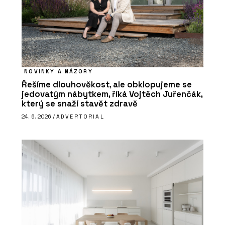
NOVINKY A NÁZORY
Řešíme dlouhověkost, ale obklopujeme se
jedovatým nábytkem, říká Vojtěch Juřenčák,
který se snaží stavět zdravě
24. 6. 2026 /
ADVERTORIAL