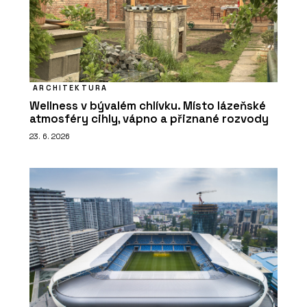
ARCHITEKTURA
Wellness v bývalém chlívku. Místo lázeňské
atmosféry cihly, vápno a přiznané rozvody
23. 6. 2026