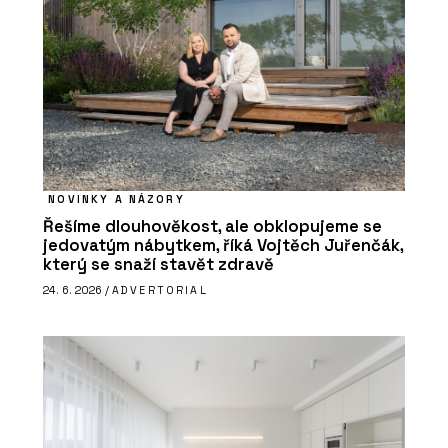
NOVINKY A NÁZORY
Řešíme dlouhověkost, ale obklopujeme se
jedovatým nábytkem, říká Vojtěch Juřenčák,
který se snaží stavět zdravě
24. 6. 2026 /
ADVERTORIAL