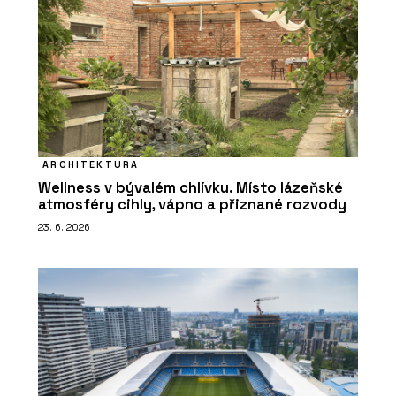
ARCHITEKTURA
Wellness v bývalém chlívku. Místo lázeňské
atmosféry cihly, vápno a přiznané rozvody
23. 6. 2026