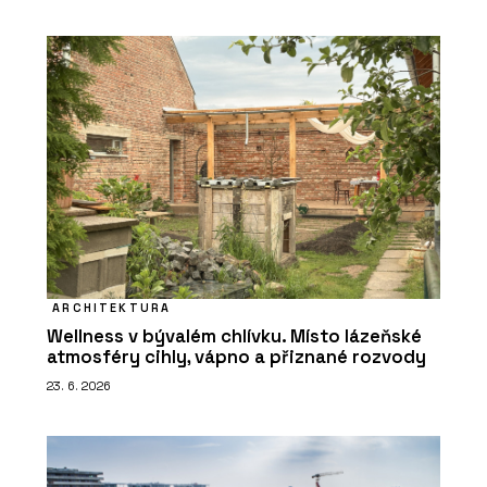
ARCHITEKTURA
Wellness v bývalém chlívku. Místo lázeňské
atmosféry cihly, vápno a přiznané rozvody
23. 6. 2026