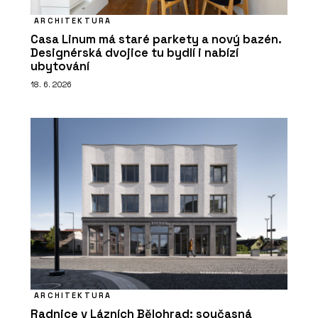
ARCHITEKTURA
Casa Linum má staré parkety a nový bazén.
Designérská dvojice tu bydlí i nabízí
ubytování
18. 6. 2026
ARCHITEKTURA
Radnice v Lázních Bělohrad: současná