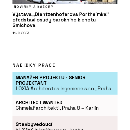
NOVINKY A NÁZORY
Výstava „Dientzenhoferova Portheimka”
představí osudy barokního klenotu
Smíchova
14. 9. 2023
NABÍDKY PRÁCE
MANAŽER PROJEKTU - SENIOR
PROJEKTANT
LOXIA Architectes Ingenierie s.r.o., Praha
ARCHITECT WANTED
Chmelař architekti, Praha 8 – Karlín
Stavbyvedoucí
STAVEX interiéry s.r.o., Praha