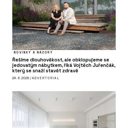
NOVINKY A NÁZORY
Řešíme dlouhověkost, ale obklopujeme se
jedovatým nábytkem, říká Vojtěch Juřenčák,
který se snaží stavět zdravě
24. 6. 2026 /
ADVERTORIAL