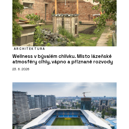
ARCHITEKTURA
Wellness v bývalém chlívku. Místo lázeňské
atmosféry cihly, vápno a přiznané rozvody
23. 6. 2026