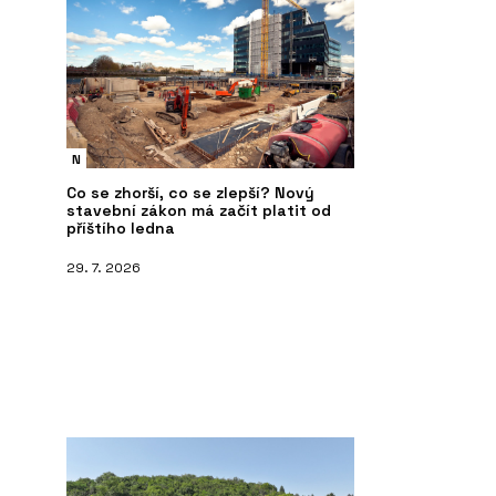
N
Co se zhorší, co se zlepší? Nový
stavební zákon má začít platit od
příštího ledna
29. 7. 2026