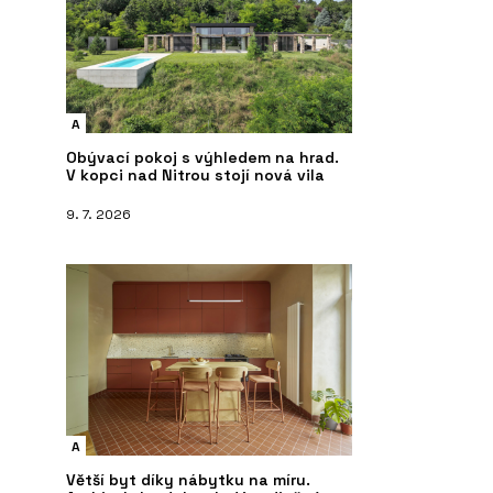
A
Obývací pokoj s výhledem na hrad.
V kopci nad Nitrou stojí nová vila
9. 7. 2026
A
Větší byt díky nábytku na míru.