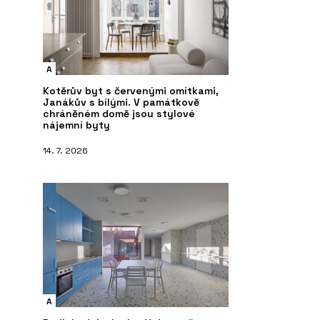
A
Kotěrův byt s červenými omítkami,
Janákův s bílými. V památkově
chráněném domě jsou stylové
nájemní byty
14. 7. 2026
A