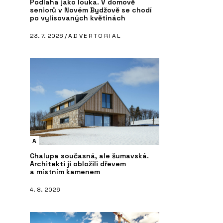
Podlaha jako louka. V domově
seniorů v Novém Bydžově se chodí
po vylisovaných květinách
23. 7. 2026 /
ADVERTORIAL
A
Chalupa současná, ale šumavská.
Architekti ji obložili dřevem
a místním kamenem
4. 8. 2026