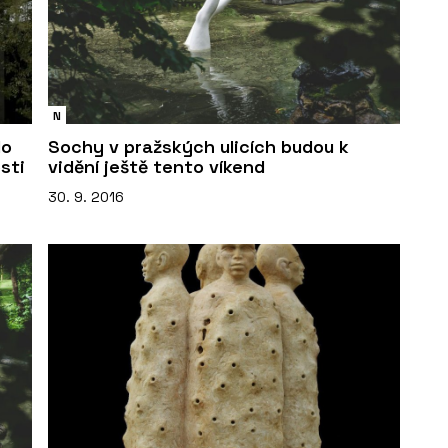
N
lo
Sochy v pražských ulicích budou k
sti
vidění ještě tento víkend
30. 9. 2016