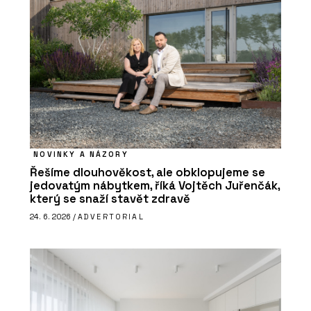
NOVINKY A NÁZORY
Řešíme dlouhověkost, ale obklopujeme se
jedovatým nábytkem, říká Vojtěch Juřenčák,
který se snaží stavět zdravě
24. 6. 2026 /
ADVERTORIAL