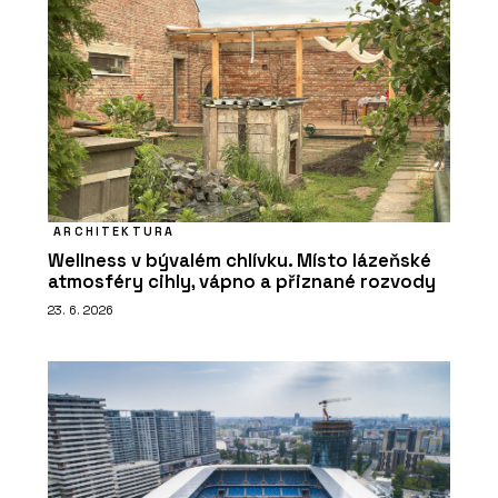
ARCHITEKTURA
Wellness v bývalém chlívku. Místo lázeňské
atmosféry cihly, vápno a přiznané rozvody
23. 6. 2026