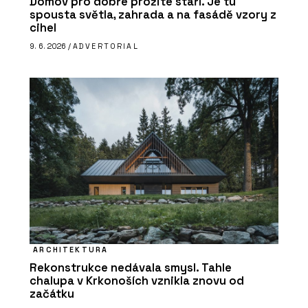
Domov pro dobře prožité stáří. Je tu
spousta světla, zahrada a na fasádě vzory z
cihel
9. 6. 2026 /
ADVERTORIAL
ARCHITEKTURA
Rekonstrukce nedávala smysl. Tahle
chalupa v Krkonoších vznikla znovu od
začátku