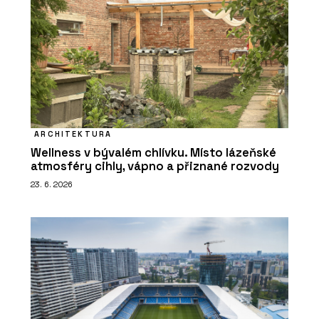
ARCHITEKTURA
Wellness v bývalém chlívku. Místo lázeňské
atmosféry cihly, vápno a přiznané rozvody
23. 6. 2026