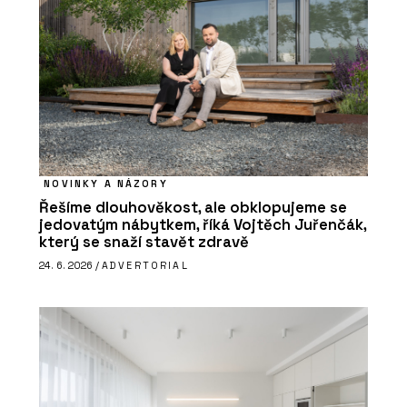
NOVINKY A NÁZORY
Řešíme dlouhověkost, ale obklopujeme se
jedovatým nábytkem, říká Vojtěch Juřenčák,
který se snaží stavět zdravě
24. 6. 2026 /
ADVERTORIAL