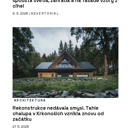
spousta světla, zahrada a na fasádě vzory z
cihel
9. 6. 2026 /
ADVERTORIAL
ARCHITEKTURA
Rekonstrukce nedávala smysl. Tahle
chalupa v Krkonoších vznikla znovu od
začátku
27. 5. 2026