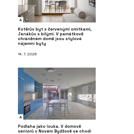
A
Kotěrův byt s červenými omítkami,
Janákův s bílými. V památkově
chráněném domě jsou stylové
nájemní byty
14. 7. 2026
A
Podlaha jako louka. V domově
seniorů v Novém Bydžově se chodí