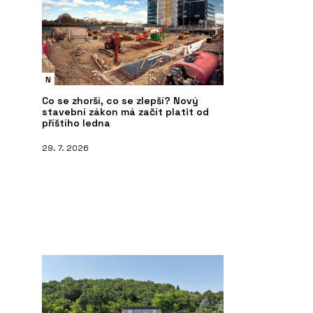
N
Co se zhorší, co se zlepší? Nový
stavební zákon má začít platit od
příštího ledna
29. 7. 2026