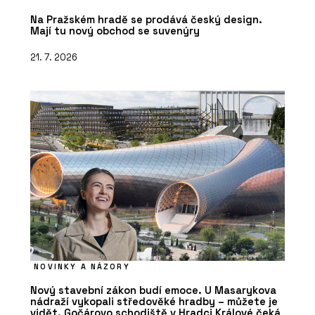
Na Pražském hradě se prodává český design.
Mají tu nový obchod se suvenýry
21. 7. 2026
NOVINKY A NÁZORY
Nový stavební zákon budí emoce. U Masarykova
nádraží vykopali středověké hradby – můžete je
vidět. Gočárovo schodiště v Hradci Králové čeká