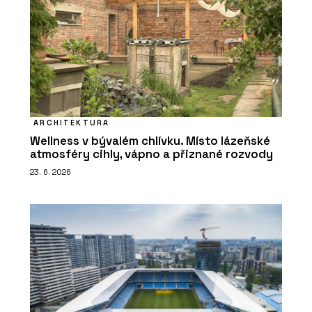
ARCHITEKTURA
Wellness v bývalém chlívku. Místo lázeňské
atmosféry cihly, vápno a přiznané rozvody
23. 6. 2026