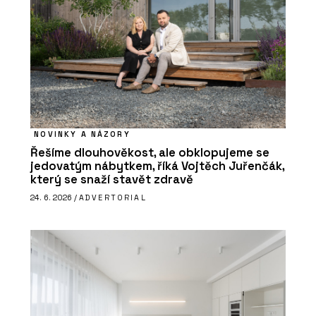
NOVINKY A NÁZORY
Řešíme dlouhověkost, ale obklopujeme se
jedovatým nábytkem, říká Vojtěch Juřenčák,
který se snaží stavět zdravě
24. 6. 2026 /
ADVERTORIAL