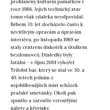
prohlášeny kulturní památkou v
roce 1988. Jejich technický stav
tomu však zdaleka neodpovídal.
Během 70. let docházelo často k
necitlivým opravám a úpravám
interiéru, po listopadu 1989 se
staly centrem diskoték a útulkem
bezdomovců. Důsledky byly
fatální – v říjnu 2001 vyhořel
Trilobit bar, který se stal ve 30. a
40. letech jedním z
nejoblíbenějších míst schůzek
pražské smetánky. Okolí pak
zpustlo a zarostlo vzrostlými
nálety a křovisky.