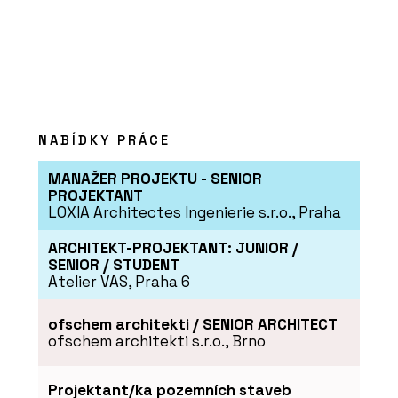
„Monolit není jen
technika, je to řemeslo.“
Rozhovor s Romanem
Polzem z HINTONu o
betonu, kreativitě a práci
s architekty
NABÍDKY PRÁCE
MANAŽER PROJEKTU - SENIOR
PROJEKTANT
LOXIA Architectes Ingenierie s.r.o., Praha
ČLÁNKY
ARCHITEKT-PROJEKTANT: JUNIOR /
SENIOR / STUDENT
„Stavíme na hraně
možností. Parcely jsou
Atelier VAS, Praha 6
složitější a odborníků
ubývá,“ říká o zakládání
staveb Radek Obst z
ofschem architekti / SENIOR ARCHITECT
HINTONu
ofschem architekti s.r.o., Brno
Projektant/ka pozemních staveb