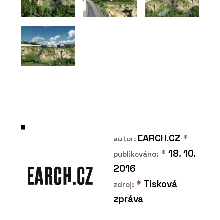
ČLÁNKY
Kolik stojí stavba, která
ještě neexistuje.
Rozhovor s Jiřím
Podolským, technickým
ředitelem z HINTONu
EARCH.CZ
*
autor:
*
18. 10.
publikováno:
2016
*
Tisková
zdroj:
zpráva
O FIRMĚ
Hinton a.s.