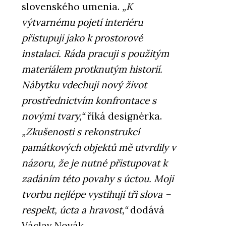
slovenského umenia.
„K
výtvarnému pojetí interiéru
přistupuji jako k prostorové
instalaci. Ráda pracuji s použitým
materiálem protknutým historií.
Nábytku vdechuji nový život
prostřednictvím konfrontace s
novými tvary,“
říká designérka.
„Zkušenosti s rekonstrukcí
památkových objektů mě utvrdily v
názoru, že je nutné přistupovat k
zadáním této povahy s úctou. Moji
tvorbu nejlépe vystihují tři slova –
respekt, úcta a hravost,“
dodává
Václav Novák.