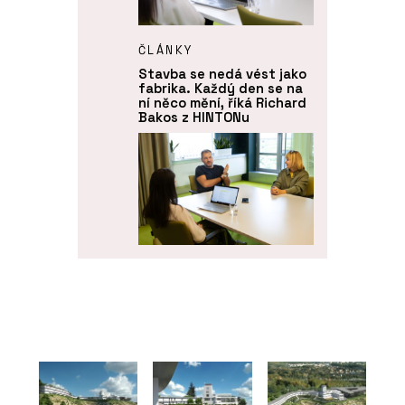
ČLÁNKY
Stavba se nedá vést jako
fabrika. Každý den se na
ní něco mění, říká Richard
Bakos z HINTONu
ČLÁNKY
Fasáda Máje měla
vypadat jako ta původní.
Technicky je ale úplně
jinde, říkají Jan Houdek
a Ingrid Pernická z
HINTONu