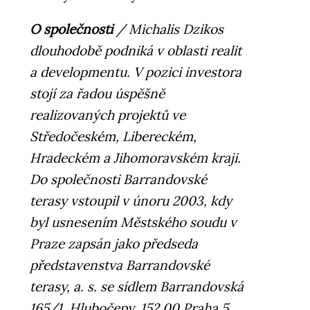
O společnosti
/ Michalis Dzikos
dlouhodobě podniká v oblasti realit
a developmentu. V pozici investora
stojí za řadou úspěšně
realizovaných projektů ve
Středočeském, Libereckém,
Hradeckém a Jihomoravském kraji.
Do společnosti Barrandovské
terasy vstoupil v únoru 2003, kdy
byl usnesením Městského soudu v
Praze zapsán jako předseda
představenstva Barrandovské
terasy, a. s. se sídlem Barrandovská
165/1, Hlubočepy, 152 00 Praha 5.