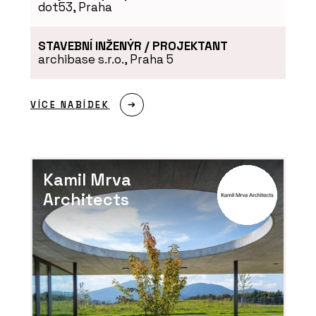
dot53, Praha
STAVEBNÍ INŽENÝR / PROJEKTANT
archibase s.r.o., Praha 5
ČLÁNKY
Ve stavebnictví chybí lidé
a technologie je
VÍCE NABÍDEK
nenahradí. Ředitelé
HINTON o tom, co dnes
hýbe stavbami
Kamil Mrva
Architects
ČLÁNKY
Nový dům na starém
místě. Rezidence U
Milosrdných přináší do
historického centra Prahy