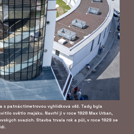
va s patnáctimetrovou vyhlídková věž. Tady byla
ítilo světlo majáku. Navrhl ji v roce 1928 Max Urban,
vských svazích. Stavba trvala rok a půl, v roce 1929 se
dí.