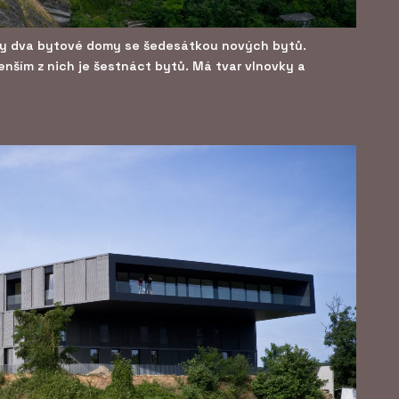
kly dva bytové domy se šedesátkou nových bytů.
menším z nich je šestnáct bytů. Má tvar vlnovky a