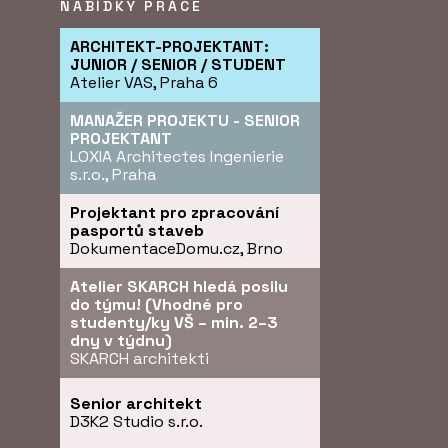
NABÍDKY PRÁCE
ARCHITEKT-PROJEKTANT:
JUNIOR / SENIOR / STUDENT
Atelier VAS, Praha 6
MANAŽER PROJEKTU - SENIOR
PROJEKTANT
LOXIA Architectes Ingenierie
s.r.o., Praha
Projektant pro zpracování
pasportů staveb
DokumentaceDomu.cz, Brno
Atelier SKARCH hledá posilu
do týmu! (Vhodné pro
studenty/ky VŠ – min. 2–3
dny v týdnu)
SKARCH architekti
Senior architekt
D3K2 Studio s.r.o.