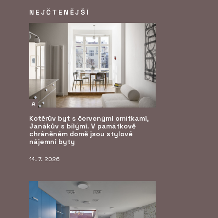
NEJČTENĚJŠÍ
A
Kotěrův byt s červenými omítkami,
Janákův s bílými. V památkově
chráněném domě jsou stylové
nájemní byty
14. 7. 2026