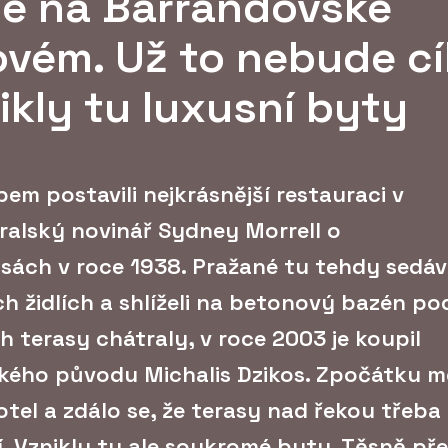
se na Barrandovské
ovém. Už to nebude cí
ikly tu luxusní byty
bem postavili nejkrásnější restauraci v
ralský novinář Sydney Morrell o
ách v roce 1938. Pražané tu tehdy sedáv
h židlích a shlíželi na betonový bazén po
h terasy chátraly, v roce 2003 je koupil
kého původu Michalis Dzikos. Zpočátku m
tel a zdálo se, že terasy nad řekou třeba
í. Vznikly tu ale soukromé byty. Těsně př