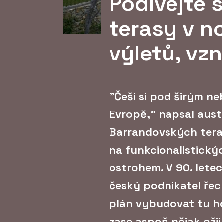
Podívejte 
terasy v n
výletů, vzn
"Češi si pod širým ne
Evropě," napsal aust
Barrandovských teras
na funkcionalistickýc
ostrohem. V 90. letec
český podnikatel řec
plán vybudovat tu ho
zase aspoň nějak ožij