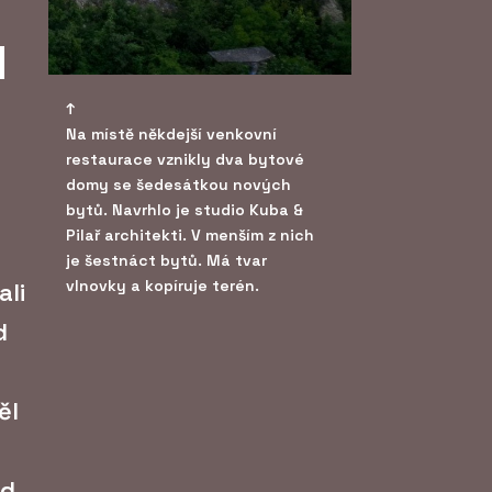
l
Na místě někdejší venkovní
restaurace vznikly dva bytové
domy se šedesátkou nových
bytů. Navrhlo je studio Kuba &
Pilař architekti. V menším z nich
je šestnáct bytů. Má tvar
vlnovky a kopíruje terén.
ali
d
ěl
ed