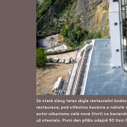
Ze staré slávy teras zbyla restaurační budo
restaurace, pod střechou kavárna a nahoře sv
autor urbanismu celé nové čtvrti na barrando
už otevíralo. První den přišlo údajně 50 tisíc li