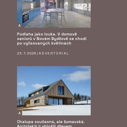
A
Podlaha jako louka. V domově
seniorů v Novém Bydžově se chodí
po vylisovaných květinách
23. 7. 2026 /
ADVERTORIAL
A
Chalupa současná, ale šumavská.
Architekti ji obložili dřevem