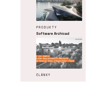
PRODUKTY
Software Archicad
ČLÁNKY
ARCHICAD 29 – „bimování“
prakticky a jednoduše