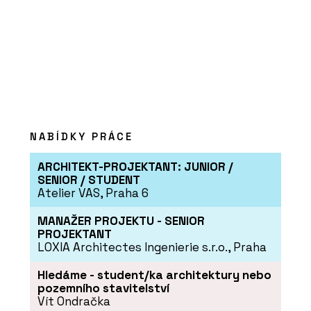
PRODUKTY
Aplikace Twinmotion -
CEGRA
NABÍDKY PRÁCE
ARCHITEKT-PROJEKTANT: JUNIOR /
SENIOR / STUDENT
Atelier VAS, Praha 6
MANAŽER PROJEKTU - SENIOR
ČLÁNKY
PROJEKTANT
Nová verze vizualizačního
LOXIA Architectes Ingenierie s.r.o., Praha
programu Twinmotion
přináší funkce a
Hledáme - student/ka architektury nebo
vylepšení, která ocení
pozemního stavitelství
architekti
Vít Ondračka