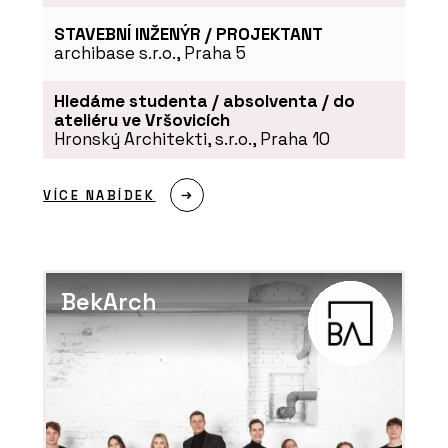
STAVEBNÍ INŽENÝR / PROJEKTANT
archibase s.r.o., Praha 5
Hledáme studenta / absolventa / do
ateliéru ve Vršovicích
Hronský Architekti, s.r.o., Praha 10
ČLÁNKY
Zvenku moderní a účelná
architektura, uvnitř
VÍCE NABÍDEK
kvalitní prostory pro
výuku a velkorysé atrium –
novou budovu ekonomické
fakulty v Ostravě brzy
zaplní studenti
BekArch