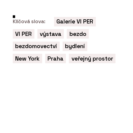
Galerie VI PER
Klíčová slova:
VI PER
výstava
bezdo
PRODUKTY
Program Artlantis RT²
bezdomovectví
bydlení
New York
Praha
veřejný prostor
ČLÁNKY
Výukový portál CEGRA
Learn – archicadovské
know-how přímo od zdroje