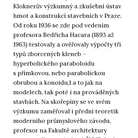
Kloknerův výzkumný a zkušební ústav
hmot a konstrukcí stavebních v Praze.
Od roku 1936 se zde pod vedením
profesora Bedřicha Hacara (1893 až
1963) testovaly a ověřovaly výpočty tří
typů zborcených kleneb –
hyperbolického paraboloidu
s přímkovou, nebo parabolickou
obrubou a konoidu,1 a to jak na
modelech, tak poté i na prováděných
stavbách. Na skořepiny se ve svém
výzkumu zaměřoval i přední teoretik
moderního průmyslového závodu,
profesor na Fakultě architektury