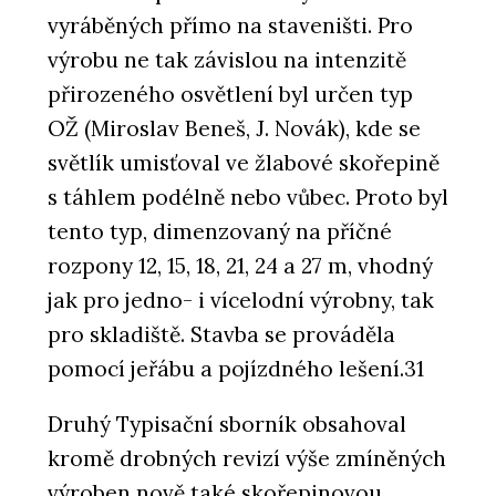
vyráběných přímo na staveništi. Pro
výrobu ne tak závislou na intenzitě
přirozeného osvětlení byl určen typ
OŽ (Miroslav Beneš, J. Novák), kde se
světlík umisťoval ve žlabové skořepině
s táhlem podélně nebo vůbec. Proto byl
tento typ, dimenzovaný na příčné
rozpony 12, 15, 18, 21, 24 a 27 m, vhodný
jak pro jedno- i vícelodní výrobny, tak
pro skladiště. Stavba se prováděla
pomocí jeřábu a pojízdného lešení.31
Druhý Typisační sborník obsahoval
kromě drobných revizí výše zmíněných
výroben nově také skořepinovou