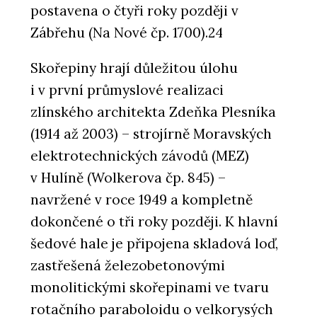
postavena o čtyři roky později v
Zábřehu (Na Nové čp. 1700).24
Skořepiny hrají důležitou úlohu
i v první průmyslové realizaci
zlínského architekta Zdeňka Plesníka
(1914 až 2003) – strojírně Moravských
elektrotechnických závodů (MEZ)
v Hulíně (Wolkerova čp. 845) –
navržené v roce 1949 a kompletně
dokončené o tři roky později. K hlavní
šedové hale je připojena skladová loď,
zastřešená železobetonovými
monolitickými skořepinami ve tvaru
rotačního paraboloidu o velkorysých