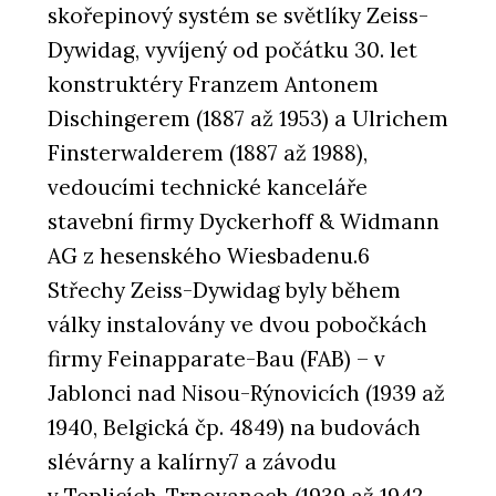
skořepinový systém se světlíky Zeiss-
Dywidag, vyvíjený od počátku 30. let
konstruktéry Franzem Antonem
Dischingerem (1887 až 1953) a Ulrichem
Finsterwalderem (1887 až 1988),
vedoucími technické kanceláře
stavební firmy Dyckerhoff & Widmann
AG z hesenského Wiesbadenu.6
Střechy Zeiss-Dywidag byly během
války instalovány ve dvou pobočkách
firmy Feinapparate-Bau (FAB) – v
Jablonci nad Nisou-Rýnovicích (1939 až
1940, Belgická čp. 4849) na budovách
slévárny a kalírny7 a závodu
v Teplicích-Trnovanech (1939 až 1942,