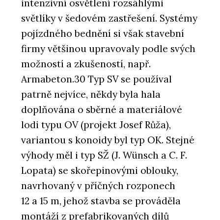
intenzivní osvětlení rozsáhlými
světlíky v šedovém zastřešení. Systémy
pojízdného bednění si však stavební
firmy většinou upravovaly podle svých
možností a zkušeností, např.
Armabeton.30 Typ SV se používal
patrně nejvíce, někdy byla hala
doplňována o sběrné a materiálové
lodi typu OV (projekt Josef Růža),
variantou s konoidy byl typ OK. Stejné
výhody měl i typ SŽ (J. Wünsch a C. F.
Lopata) se skořepinovými oblouky,
navrhovaný v příčných rozponech
12 a 15 m, jehož stavba se prováděla
montáží z prefabrikovaných dílů