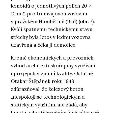
konoidů o jednotlivých polích 20 ×
10 m21 pro tramvajovou vozovnu
v pražském Hloubětíně (1951) (obr. 7).
Kvůli špatnému technickému stavu
střechy byla letos v lednu vozovna
uzavřena a čeká ji demolice.
Kromě ekonomických a provozních
výhod architekti skořepiny využívali
i pro jejich vizuální kvality. Ostatně
Otakar Štěpánek roku 1948
zdůrazňoval, že železový beton
„nespokojí se technologickým a
statickým využitím, ale žádá, aby
hmota byla ztělesněním živé výtvarné