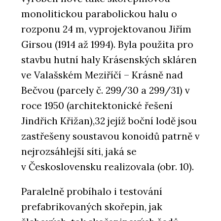
monolitickou parabolickou halu o
rozponu 24 m, vyprojektovanou Jiřím
Girsou (1914 až 1994). Byla použita pro
stavbu hutní haly Krásenských skláren
ve Valašském Meziříčí – Krásně nad
Bečvou (parcely č. 299/30 a 299/31) v
roce 1950 (architektonické řešení
Jindřich Křižan),32 jejíž boční lodě jsou
zastřešeny soustavou konoidů patrně v
nejrozsáhlejší síti, jaká se
v Československu realizovala (obr. 10).
Paralelně probíhalo i testování
prefabrikovaných skořepin, jak