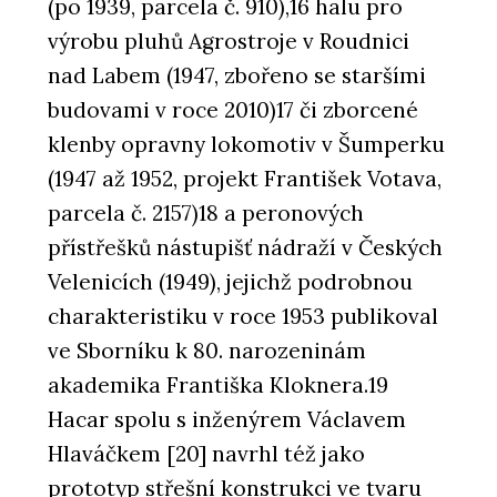
(po 1939, parcela č. 910),16 halu pro
výrobu pluhů Agrostroje v Roudnici
nad Labem (1947, zbořeno se staršími
budovami v roce 2010)17 či zborcené
klenby opravny lokomotiv v Šumperku
(1947 až 1952, projekt František Votava,
parcela č. 2157)18 a peronových
přístřešků nástupišť nádraží v Českých
Velenicích (1949), jejichž podrobnou
charakteristiku v roce 1953 publikoval
ve Sborníku k 80. narozeninám
akademika Františka Kloknera.19
Hacar spolu s inženýrem Václavem
Hlaváčkem [20] navrhl též jako
prototyp střešní konstrukci ve tvaru