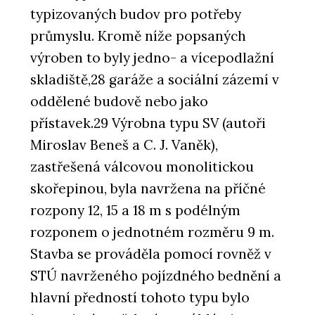
typizovaných budov pro potřeby
průmyslu. Kromě níže popsaných
výroben to byly jedno- a vícepodlažní
skladiště,28 garáže a sociální zázemí v
oddělené budově nebo jako
přístavek.29 Výrobna typu SV (autoři
Miroslav Beneš a C. J. Vaněk),
zastřešená válcovou monolitickou
skořepinou, byla navržena na příčné
rozpony 12, 15 a 18 m s podélným
rozponem o jednotném rozměru 9 m.
Stavba se prováděla pomocí rovněž v
STÚ navrženého pojízdného bednění a
hlavní předností tohoto typu bylo