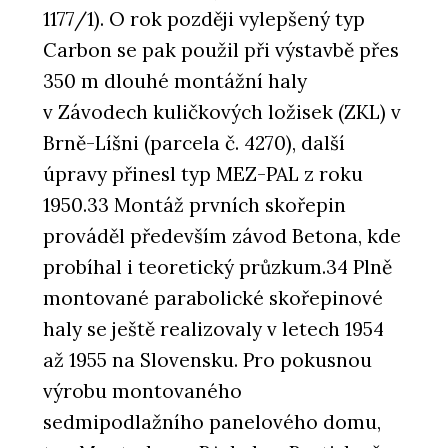
1177/1). O rok později vylepšený typ
Carbon se pak použil při výstavbě přes
350 m dlouhé montážní haly
v Závodech kuličkových ložisek (ZKL) v
Brně-Líšni (parcela č. 4270), další
úpravy přinesl typ MEZ-PAL z roku
1950.33 Montáž prvních skořepin
prováděl především závod Betona, kde
probíhal i teoretický průzkum.34 Plně
montované parabolické skořepinové
haly se ještě rea­lizovaly v letech 1954
až 1955 na Slovensku. Pro pokusnou
výrobu montovaného
sedmipodlažního panelového domu,