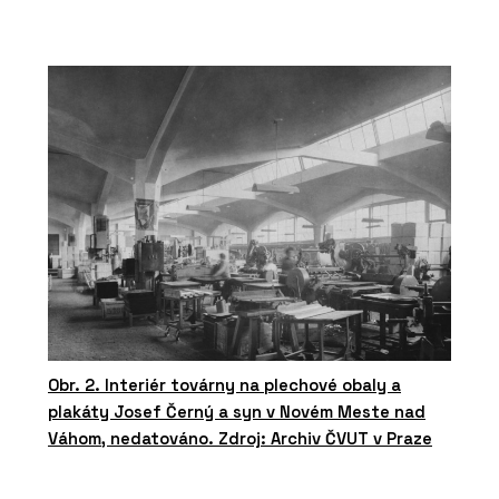
Obr. 2. Interiér továrny na plechové obaly a
plakáty Josef Černý a syn v Novém Meste nad
Váhom, nedatováno. Zdroj: Archiv ČVUT v Praze