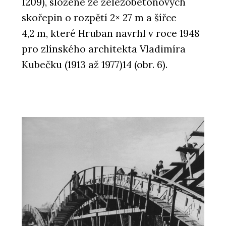
1209), složené ze železobetonových
skořepin o rozpětí 2× 27 m a šířce
4,2 m, které Hruban navrhl v roce 1948
pro zlínského architekta Vladimíra
Kubečku (1913 až 1977)14 (obr. 6).