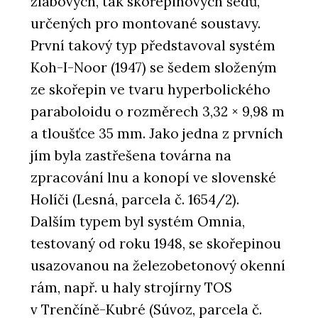
žlabových, tak skořepinových šedů,
určených pro montované soustavy.
První takový typ představoval systém
Koh-I-Noor (1947) se šedem složeným
ze skořepin ve tvaru hyperbolického
paraboloidu o rozměrech 3,32 × 9,98 m
a tloušťce 35 mm. Jako jedna z prvních
jím byla zastřešena továrna na
zpracování lnu a konopí ve slovenské
Holíči (Lesná, parcela č. 1654/2).
Dalším typem byl systém Omnia,
testovaný od roku 1948, se skořepinou
usazovanou na železobetonový okenní
rám, např. u haly strojírny TOS
v Trenčíně-Kubré (Súvoz, parcela č.