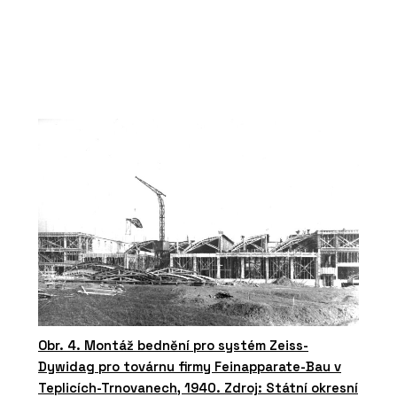
Obr. 4. Montáž bednění pro systém Zeiss-
Dywidag pro továrnu firmy Feinapparate-Bau v
Teplicích-Trnovanech, 1940. Zdroj: Státní okresní