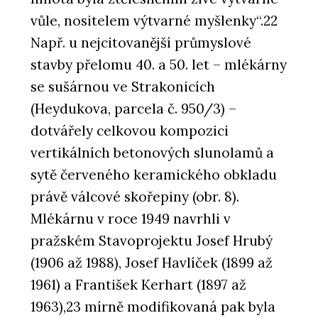
vůle, nositelem výtvarné myšlenky“.22
Např. u nejcitovanější průmyslové
stavby přelomu 40. a 50. let – mlékárny
se sušárnou ve Strakonicích
(Heydukova, parcela č. 950/3) –
dotvářely celkovou kompozici
vertikálních betonových slunolamů a
sytě červeného keramického obkladu
právě válcové skořepiny (obr. 8).
Mlékárnu v roce 1949 navrhli v
pražském Stavoprojektu Josef Hrubý
(1906 až 1988), Josef Havlíček (1899 až
1961) a František Kerhart (1897 až
1963),23 mírně modifikovaná pak byla