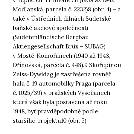
Modlanská, parcela č. 2232)8 (obr. 4) – a
také v Ústředních dílnách Sudetské
báňské akciové společnosti
(Sudetenländische Bergbau
Aktiengesellschaft Brüx – SUBAG)
v Mostě-Komořanech (1940 až 1943,
Dřínovská, parcela č. 448).9 Skořepinou
Zeiss-Dywidag je zastřešena rovněž
hala č. 19 automobilky Praga (parcela
č. 1025/39) v pražských Vysočanech,
která však byla postavena až roku
1948, byť pravděpodobně podle
staršího projektu10 (obr. 5).