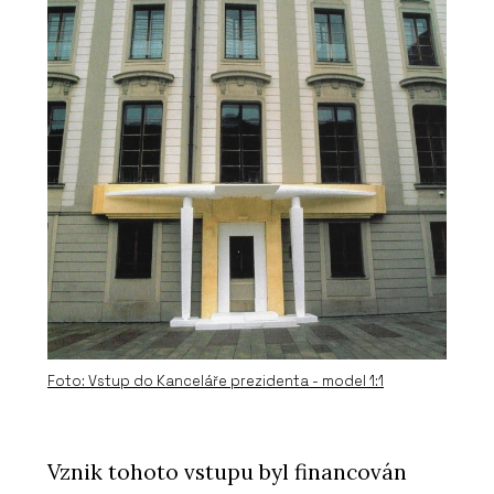
Rekonstrukce - Xella
O FIRMĚ
Xella CZ
Foto: Vstup do Kanceláře prezidenta - model 1:1
Vznik tohoto vstupu byl financován