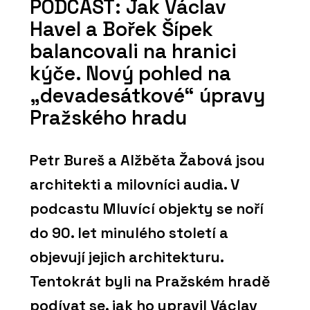
PODCAST: Jak Václav
Havel a Bořek Šípek
balancovali na hranici
kýče. Nový pohled na
„devadesátkové“ úpravy
Pražského hradu
Petr Bureš a Alžběta Žabová jsou
architekti a milovníci audia. V
podcastu Mluvící objekty se noří
do 90. let minulého století a
objevují jejich architekturu.
Tentokrát byli na Pražském hradě
podívat se, jak ho upravil Václav