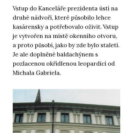
Vstup do Kanceláře prezidenta ústí na
druhé nádvoří, které působilo lehce
kasárensky a potřebovalo oživit. Vstup
je vytvořen na místě okenního otvoru,
a proto působí, jako by zde bylo staletí.
PRODUKTY
Je ale doplněné baldachýnem s
Pórobetonový stavební materiál
Ytong - Xella
pozlacenou okřídlenou leopardicí od
Michala Gabriela.
SLUŽBY