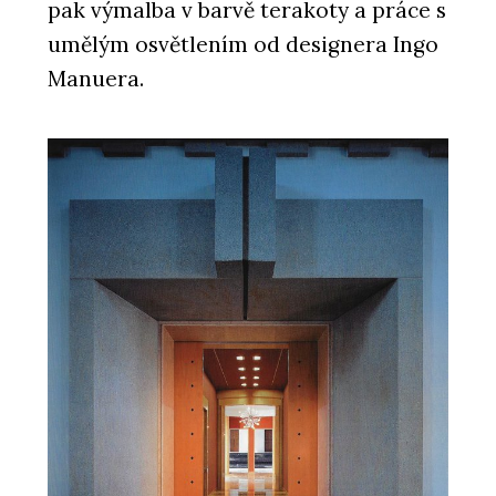
pak výmalba v barvě terakoty a práce s
umělým osvětlením od designera Ingo
Manuera.
SLUŽBY
Podpora v průběhu realizace - Xella
PRODUKTY
Minerální izolační deska Multipor -