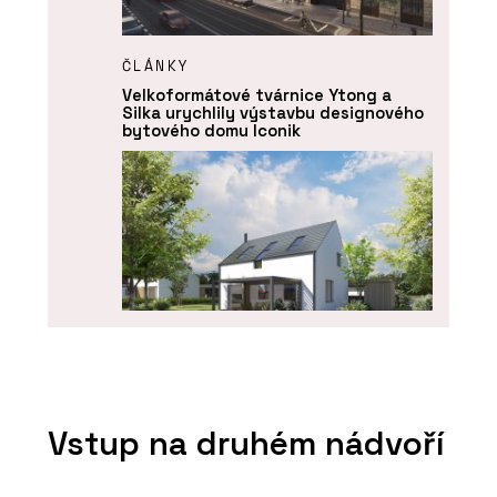
ČLÁNKY
Velkoformátové tvárnice Ytong a
Silka urychlily výstavbu designového
bytového domu Iconik
SLUŽBY
Návrh a projektování projektů - Xella
Vstup na druhém nádvoří