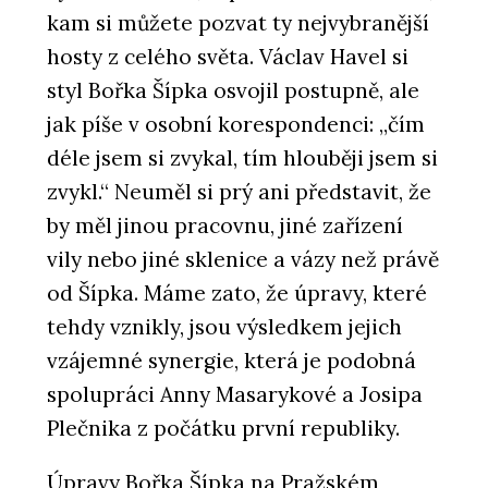
kam si můžete pozvat ty nejvybranější
hosty z celého světa. Václav Havel si
styl Bořka Šípka osvojil postupně, ale
jak píše v osobní korespondenci: „čím
déle jsem si zvykal, tím hlouběji jsem si
zvykl.“ Neuměl si prý ani představit, že
by měl jinou pracovnu, jiné zařízení
vily nebo jiné sklenice a vázy než právě
od Šípka. Máme zato, že úpravy, které
tehdy vznikly, jsou výsledkem jejich
vzájemné synergie, která je podobná
spolupráci Anny Masarykové a Josipa
Plečnika z počátku první republiky.
Úpravy Bořka Šípka na Pražském