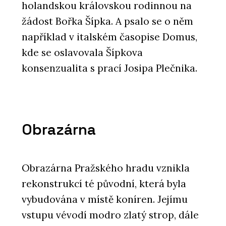
holandskou královskou rodinnou na
žádost Bořka Šípka. A psalo se o něm
ČLÁNKY
například v italském časopise Domus,
Tvárnice Silka namísto železobetonu
na druhém bytovém domě Rezidence
kde se oslavovala Šípkova
Triangl v Brně
konsenzualita s prací Josipa Plečnika.
Obrazárna
Obrazárna Pražského hradu vznikla
PRODUKTY
rekonstrukcí té původní, která byla
Vápenopískové tvárnice Silka - Xella
vybudována v místě koníren. Jejímu
vstupu vévodí modro zlatý strop, dále