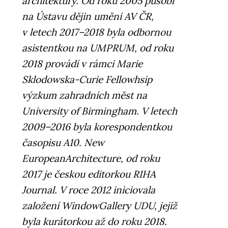
architektury. Od roku 2005 působí
na Ústavu dějin umění AV ČR,
v letech 2017–2018 byla odbornou
asistentkou na UMPRUM, od roku
2018 provádí v rámci Marie
Sklodowska-Curie Fellowhsip
výzkum zahradních měst na
University of Birmingham. V letech
2009–2016 byla korespondentkou
časopisu A10. New
EuropeanArchitecture, od roku
2017 je českou editorkou RIHA
Journal. V roce 2012 iniciovala
založení WindowGallery UDU, jejíž
byla kurátorkou až do roku 2018.