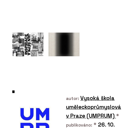
O FIRMĚ
OAKCENT
PRODUKTY
Dubové podlahy -
OAKCENT
Vysoká škola
autor:
uměleckoprůmyslová
v Praze (UMPRUM)
*
*
26. 10.
publikováno:
ČLÁNKY