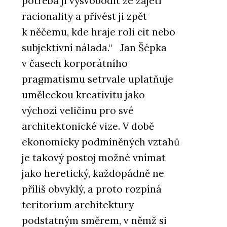
potřeba ji vysvobodit ze zajetí
racionality a přivést ji zpět
k něčemu, kde hraje roli cit nebo
subjektivní nálada.“ Jan Šépka
v časech korporátního
pragmatismu setrvale uplatňuje
uměleckou kreativitu jako
výchozí veličinu pro své
architektonické vize. V době
ekonomicky podmíněných vztahů
je takový postoj možné vnímat
jako heretický, každopádně ne
příliš obvyklý, a proto rozpíná
teritorium architektury
podstatným směrem, v němž si