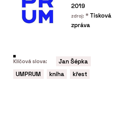
Návštěvnické centrum
2019
pivovaru Bernard zve na
*
Tisková
pivo i kvalitní interiér
zdroj:
zpráva
Jan Šépka
Klíčová slova:
UMPRUM
kniha
křest