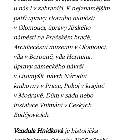
u nás i v zahraničí. K nejznámějším
patří úpravy Horního náměstí
v Olomouci, úpravy Jiřského
náměstí na Pražském hradě,
Arcidiecézní muzeum v Olomouci,
vila v Berouně, vila Hermína,
úpravy zámeckého návrší
v Litomyšli, návrh Národní
knihovny v Praze, Pokoj v krajině
v Modravě, Dům v sadu nebo
instalace Vnímání v Českých
Budějovicích.
Vendula Hnídková
je historička