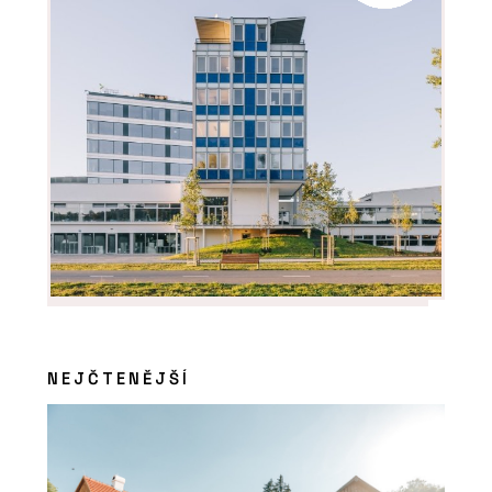
ČLÁNKY
Hliníkové systémy Schüco: Posunout,
nebo shrnout?
PRODUKTY
Okna Schüco AWS WoodDesign
NEJČTENĚJŠÍ