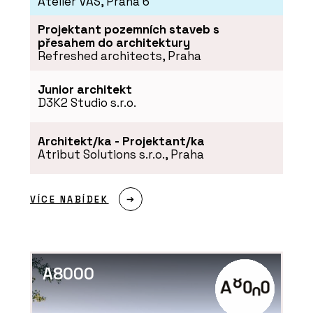
Atelier VAS, Praha 6
Projektant pozemních staveb s
přesahem do architektury
Refreshed architects, Praha
Junior architekt
D3K2 Studio s.r.o.
PRODUKTY
Architekt/ka - Projektant/ka
Okenní systémy Schüco AWS 75 PD.SI
Atribut Solutions s.r.o., Praha
VÍCE NABÍDEK
A8000