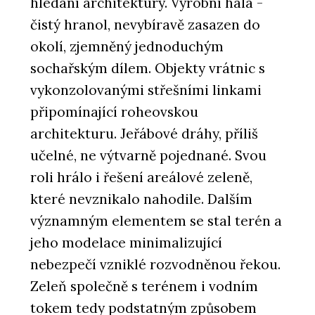
hledání architektury. Výrobní hala -
čistý hranol, nevybíravě zasazen do
okolí, zjemněný jednoduchým
sochařským dílem. Objekty vrátnic s
vykonzolovanými střešními linkami
připomínající roheovskou
architekturu. Jeřábové dráhy, příliš
učelné, ne výtvarně pojednané. Svou
roli hrálo i řešení areálové zeleně,
které nevznikalo nahodile. Dalším
významným elementem se stal terén a
jeho modelace minimalizující
nebezpečí vzniklé rozvodněnou řekou.
Zeleň společně s terénem i vodním
tokem tedy podstatným způsobem