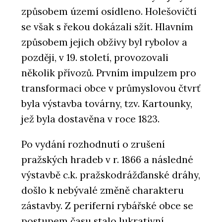
způsobem území osídleno. Holešovičtí
se však s řekou dokázali sžít. Hlavním
způsobem jejich obživy byl rybolov a
později, v 19. století, provozovali
několik přívozů. Prvním impulzem pro
transformaci obce v průmyslovou čtvrť
byla výstavba továrny, tzv. Kartounky,
jež byla dostavěna v roce 1823.
Po vydání rozhodnutí o zrušení
pražských hradeb v r. 1866 a následné
výstavbě c.k. pražskodrážďanské dráhy,
došlo k nebývalé změně charakteru
zástavby. Z periferní rybářské obce se
postupem času stalo lukrativní