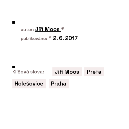
Rekonstrukce kultovní restaurace
Sansibar na ostrově v Severním moři.
Dřevěná okna nahradil hliník, není to
ale poznat
Jiří Moos
*
autor:
*
2. 6. 2017
publikováno:
Jiří Moos
Prefa
Klíčová slova:
Holešovice
Praha
O FIRMĚ
Schüco CZ s.r.o.