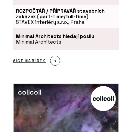
nádražím snoubí eleganci a funkčnost
ROZPOČTÁŘ / PŘÍPRAVÁŘ stavebních
zakázek (part-time/full-time)
STAVEX interiéry s.r.o., Praha
Minimal Architects hledají posilu
Minimal Architects
VÍCE NABÍDEK
collcoll