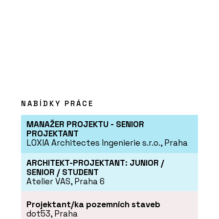
ČLÁNKY
Mezi výhody hliníkových oken patří
jejich dlouhá životnost a materiál se
dá zároveň dobře recyklovat, říká
Tomáš Pevný z HI okna HINTON
NABÍDKY PRÁCE
MANAŽER PROJEKTU - SENIOR
PROJEKTANT
LOXIA Architectes Ingenierie s.r.o., Praha
ARCHITEKT-PROJEKTANT: JUNIOR /
SENIOR / STUDENT
Atelier VAS, Praha 6
ČLÁNKY
Projektant/ka pozemních staveb
Kvalitní materiály a precizní detaily.
dot53, Praha
Luxusní rezidence nad hlavním