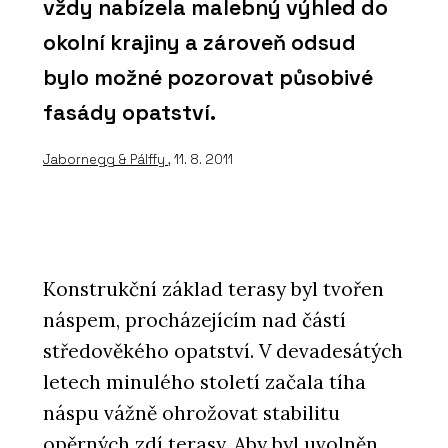
vždy nabízela malebný výhled do
okolní krajiny a zároveň odsud
bylo možné pozorovat působivé
fasády opatství.
Jabornegg & Pálffy
, 11. 8. 2011
Konstrukční základ terasy byl tvořen
náspem, procházejícím nad částí
středověkého opatství. V devadesátých
letech minulého století začala tíha
náspu vážně ohrožovat stabilitu
opěrných zdí terasy. Aby byl uvolněn