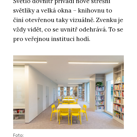
Světlo dovnitř přivádí nové střešní
světlíky a velká okna – knihovnu to
činí otevřenou taky vizuálně. Zvenku je
vždy vidět, co se uvnitř odehrává. To se
pro veřejnou instituci hodí.
Foto: