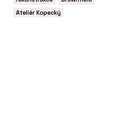
Ateliér Kopecký
PRODUKTY
Překližka okoume - Plygroup
PRODUKTY