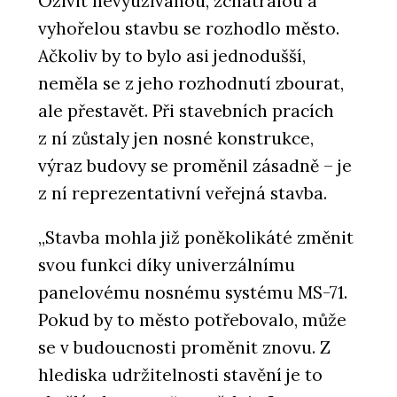
Oživit nevyužívanou, zchátralou a
vyhořelou stavbu se rozhodlo město.
Ačkoliv by to bylo asi jednodušší,
neměla se z jeho rozhodnutí zbourat,
ale přestavět. Při stavebních pracích
z ní zůstaly jen nosné konstrukce,
výraz budovy se proměnil zásadně – je
z ní reprezentativní veřejná stavba.
„Stavba mohla již poněkolikáté změnit
svou funkci díky univerzálnímu
panelovému nosnému systému MS-71.
Pokud by to město potřebovalo, může
se v budoucnosti proměnit znovu. Z
hlediska udržitelnosti stavění je to