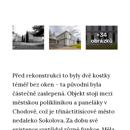
+34
obrázků
Před rekonstrukcí to byly dvě kostky
téměř bez oken – ta původní byla
částečně zaslepená. Objekt stojí mezi
městskou poliklinikou a paneláky v
Chodově, což je třináctitisícové město
nedaleko Sokolova. Za dobu své
existence vystřídal různé funkce. Měla