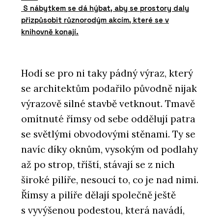
S nábytkem se dá hýbat, aby se prostory daly
přizpůsobit různorodým akcím, které se v
knihovně konají.
Hodí se pro ni taky pádný výraz, který
se architektům podařilo původně nijak
výrazově silné stavbě vetknout. Tmavě
omítnuté římsy od sebe oddělují patra
se světlými obvodovými stěnami. Ty se
navíc díky oknům, vysokým od podlahy
až po strop, tříští, stávají se z nich
široké pilíře, nesoucí to, co je nad nimi.
Římsy a pilíře dělají společně ještě
s vyvýšenou podestou, která navádí,