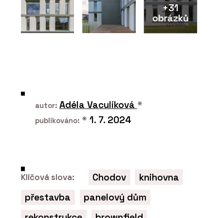
+31
obrázků
O FIRMĚ
Plygroup s.r.o.
Adéla Vaculíková
*
autor:
*
1. 7. 2024
publikováno:
Chodov
knihovna
Klíčová slova:
PRODUKTY
Překližka hevea - Plygroup
přestavba
panelový dům
rekonstrukce
brownfield