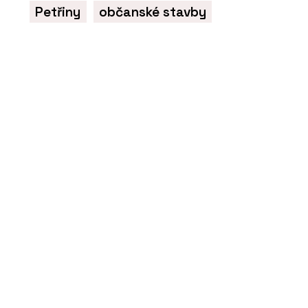
kanalizace RAUPIANO PLUS - REHAU
Petřiny
občanské stavby
ČLÁNKY
Vícepodlažní dřevostavba TIMBER
PRAHA s podlahovým vytápěním
REHAU