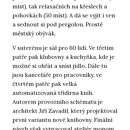
míst), tak relaxačních na křeslech a
pohovkách (50 míst). A dá se vyjít i ven
a sednout si pod pergolou. Prostě
městský obývák.
V suterénu je sál pro 60 lidí. Ve třetím
patře pak klubovny a kuchyňka, kde je
možné si ohřát a sníst jídlo. Dále tu
jsou kanceláře pro pracovníky, ve
čtvrtém patře pak velká
automatizovaná třídírna knih.
Autorem provozního schématu je
architekt Jiří Zavadil, který projektoval
první variantu nové knihovny. Finální
návrh však vypracoval ateliér monom