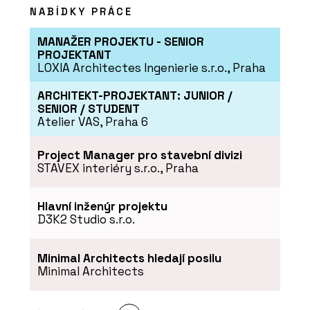
NABÍDKY PRÁCE
MANAŽER PROJEKTU - SENIOR
PROJEKTANT
PRODUKTY
LOXIA Architectes Ingenierie s.r.o., Praha
Potrubní systémy - REHAU
ARCHITEKT-PROJEKTANT: JUNIOR /
SENIOR / STUDENT
Atelier VAS, Praha 6
Project Manager pro stavební divizi
STAVEX interiéry s.r.o., Praha
Hlavní inženýr projektu
D3K2 Studio s.r.o.
ČLÁNKY
Představa studeného kláštera už
Minimal Architects hledají posilu
neplatí
Minimal Architects