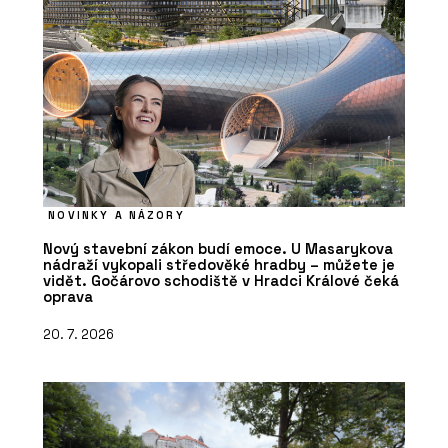
NOVINKY A NÁZORY
Nový stavební zákon budí emoce. U Masarykova
nádraží vykopali středověké hradby – můžete je
vidět. Gočárovo schodiště v Hradci Králové čeká
oprava
20. 7. 2026