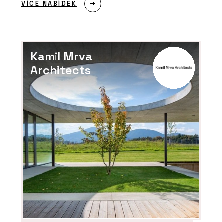
VÍCE NABÍDEK
Kamil Mrva
Architects
PRODUKTY
Systém pro instalaci teplé a studené
pitné vody RAUTITAN - REHAU
PRODUKTY