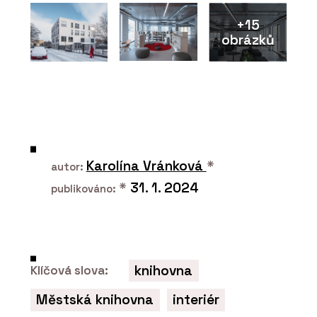
+15
obrázků
O FIRMĚ
REHAU Česká republika
Karolína Vránková
*
autor:
*
31. 1. 2024
publikováno:
knihovna
Klíčová slova:
PRODUKTY
Městská knihovna
interiér
Systém odhlučnění domovní