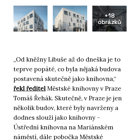
+18
obrázků
„Od kněžny Libuše až do dneška je to
teprve popáté, co byla nějaká budova
postavená skutečně jako knihovna,“
řekl ředitel
Městské knihovny v Praze
Tomáš Řehák. Skutečně, v Praze je jen
několik budov, které byly navrženy a
dodnes slouží jako knihovny –
Ústřední knihovna na Mariánském
náměstí, dále pobočka Městské