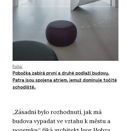
Foto:
Pobočka zabírá první a druhé podlaží budovy.
Patra jsou spojena atriem, jemuž dominuje točité
schodiště.
„Zásadní bylo rozhodnutí, jak má
budova vypadat ve vztahu k městu a
pozemku,“ říká architekt Igor Hobza.