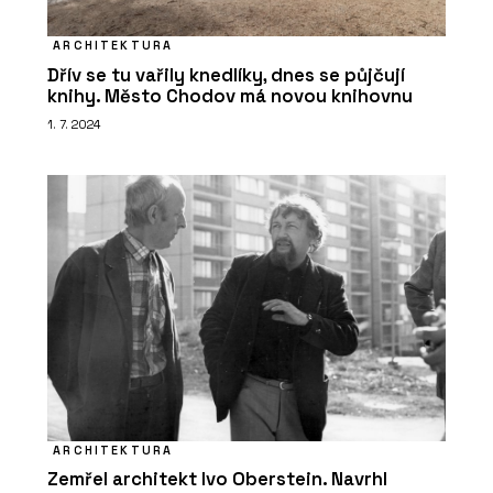
ARCHITEKTURA
Dřív se tu vařily knedlíky, dnes se půjčují
ČLÁNKY
knihy. Město Chodov má novou knihovnu
Dovolená v Krkonoších v roubence u
1. 7. 2024
kachlových kamen. Chalupa má
vlastní vinný sklípek a v okolí šumí
potok a lesy
SLUŽBY
ARCHITEKTURA
Návrh a realizace interiéru roubenky
Zemřel architekt Ivo Oberstein. Navrhl