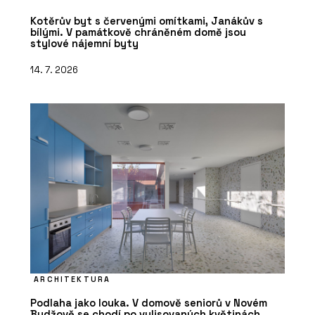
Kotěrův byt s červenými omítkami, Janákův s
bílými. V památkově chráněném domě jsou
stylové nájemní byty
14. 7. 2026
ARCHITEKTURA
Podlaha jako louka. V domově seniorů v Novém
Bydžově se chodí po vylisovaných květinách