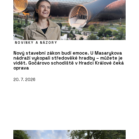
NOVINKY A NÁZORY
Nový stavební zákon budí emoce. U Masarykova
nádraží vykopali středověké hradby – můžete je
vidět. Gočárovo schodiště v Hradci Králové čeká
oprava
20. 7. 2026