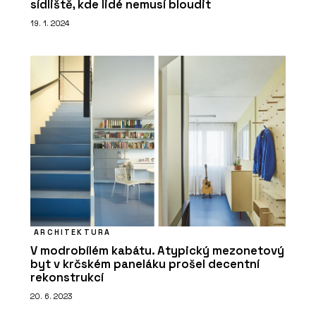
sídliště, kde lidé nemusí bloudit
19. 1. 2024
ARCHITEKTURA
V modrobílém kabátu. Atypický mezonetový
byt v krčském paneláku prošel decentní
rekonstrukcí
20. 6. 2023