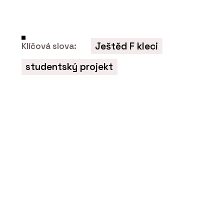
Ještěd F kleci
Klíčová slova:
studentský projekt
O FIRMĚ
Centrum pro podporu počítačové
grafiky ČR (CEGRA)
ČLÁNKY
Nový parkovací dům v Ostravě bude