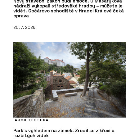
Nový stavební zákon budí emoce. U Masarykova
nádraží vykopali středověké hradby – můžete je
vidět. Gočárovo schodiště v Hradci Králové čeká
oprava
20. 7. 2026
ARCHITEKTURA
Park s výhledem na zámek. Zrodil se z křoví a
rozbitých zídek