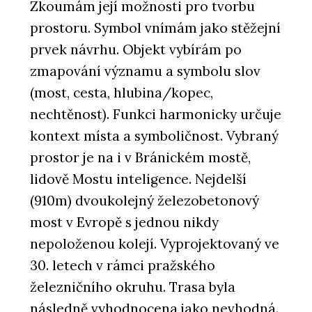
Zkoumám její možnosti pro tvorbu
prostoru. Symbol vnímám jako stěžejní
prvek návrhu. Objekt vybírám po
zmapování významu a symbolu slov
(most, cesta, hlubina/kopec,
nechtěnost). Funkci harmonicky určuje
kontext místa a symboličnost. Vybraný
prostor je na i v Bránickém mostě,
lidově Mostu inteligence. Nejdelší
(910m) dvoukolejný železobetonový
most v Evropě s jednou nikdy
nepoloženou kolejí. Vyprojektovaný ve
30. letech v rámci pražského
železničního okruhu. Trasa byla
následně vyhodnocena jako nevhodná.