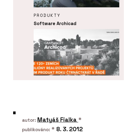
PRODUKTY
Software Archicad
ČLÁNKY
ARCHICAD 29 – „bimování“ prakticky a
jednoduše
Matyáš Fialka
*
autor:
*
8. 3. 2012
publikováno: