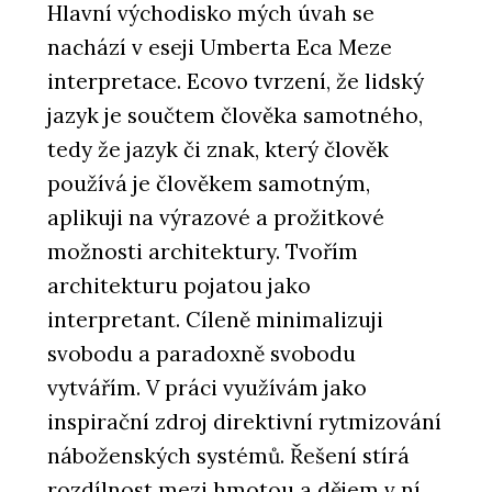
Hlavní východisko mých úvah se
nachází v eseji Umberta Eca Meze
interpretace. Ecovo tvrzení, že lidský
jazyk je součtem člověka samotného,
tedy že jazyk či znak, který člověk
používá je člověkem samotným,
aplikuji na výrazové a prožitkové
možnosti architektury. Tvořím
architekturu pojatou jako
interpretant. Cíleně minimalizuji
svobodu a paradoxně svobodu
vytvářím. V práci využívám jako
inspirační zdroj direktivní rytmizování
náboženských systémů. Řešení stírá
rozdílnost mezi hmotou a dějem v ní