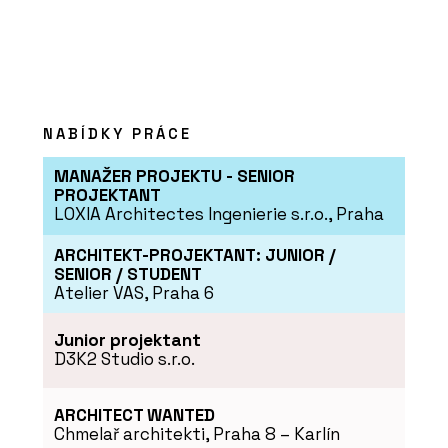
mít hřiště na střeše a nabídne místa
pro auta, lidi i zeleň
NABÍDKY PRÁCE
MANAŽER PROJEKTU - SENIOR
PROJEKTANT
LOXIA Architectes Ingenierie s.r.o., Praha
ARCHITEKT-PROJEKTANT: JUNIOR /
PRODUKTY
SENIOR / STUDENT
Program Artlantis RT²
Atelier VAS, Praha 6
Junior projektant
D3K2 Studio s.r.o.
ARCHITECT WANTED
Chmelař architekti, Praha 8 – Karlín