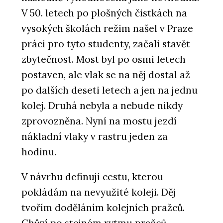
V 50. letech po plošných čistkách na
vysokých školách režim našel v Praze
práci pro tyto studenty, začali stavět
zbytečnost. Most byl po osmi letech
postaven, ale vlak se na něj dostal až
po dalších deseti letech a jen na jednu
kolej. Druhá nebyla a nebude nikdy
zprovozněna. Nyní na mostu jezdí
nákladní vlaky v rastru jeden za
hodinu.
V návrhu definuji cestu, kterou
pokládám na nevyužité koleji. Děj
tvořím doděláním kolejních pražců.
Chůzí po stejném rytmu pražců