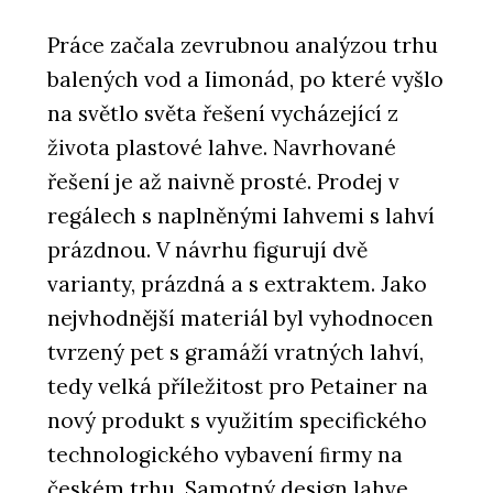
Práce začala zevrubnou analýzou trhu
balených vod a Iimonád, po které vyšlo
na světlo světa řešení vycházející z
života plastové lahve. Navrhované
řešení je až naivně prosté. Prodej v
regálech s naplněnými Iahvemi s lahví
prázdnou. V návrhu figurují dvě
varianty, prázdná a s extraktem. Jako
nejvhodnější materiál byl vyhodnocen
tvrzený pet s gramáží vratných lahví,
tedy velká příležitost pro Petainer na
nový produkt s využitím specifického
technologického vybavení ﬁrmy na
českém trhu. Samotný design lahve