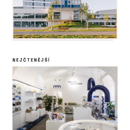
ČLÁNKY
Nová verze vizualizačního programu
NEJČTENĚJŠÍ
Twinmotion přináší funkce a
vylepšení, která ocení architekti