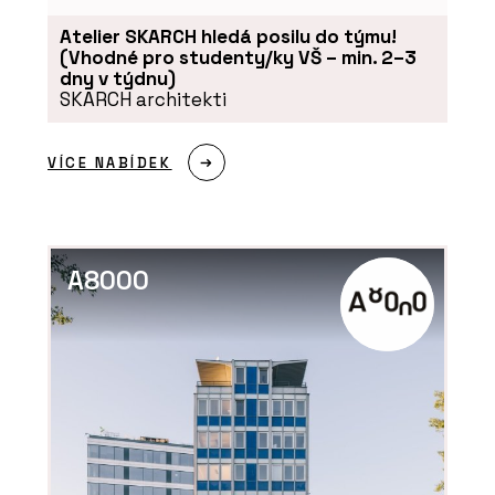
Atelier SKARCH hledá posilu do týmu!
(Vhodné pro studenty/ky VŠ – min. 2–3
ČLÁNKY
dny v týdnu)
SKARCH architekti
Výukový portál CEGRA Learn –
archicadovské know-how přímo od
zdroje
VÍCE NABÍDEK
A8000
PRODUKTY
Aplikace Twinmotion - CEGRA