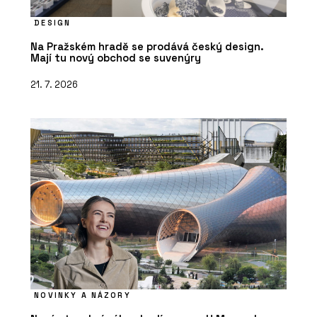
ČLÁNKY
DESIGN
Zvenku moderní a účelná
architektura, uvnitř kvalitní prostory
Na Pražském hradě se prodává český design.
pro výuku a velkorysé atrium – novou
Mají tu nový obchod se suvenýry
budovu ekonomické fakulty v Ostravě
brzy zaplní studenti
21. 7. 2026
NOVINKY A NÁZORY