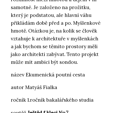
samotné. Je založeno na prožitku,
který je podstatou, ale hlavní váhu
přikládám době před a po. Myšlenkové
hmotě. Otázkou je, na kolik se člověk
vztahuje k architektuře v myšlenkách
a jak bychom se těmito prostory měli
jako architekti zabývat. Tento projekt
může mít ambici být sondou.
název Ekumenická poutní cesta
autor Matyáš Fialka
ročník 1.ročník bakalářského studia
soutěž
Ještěd f kleci No.7