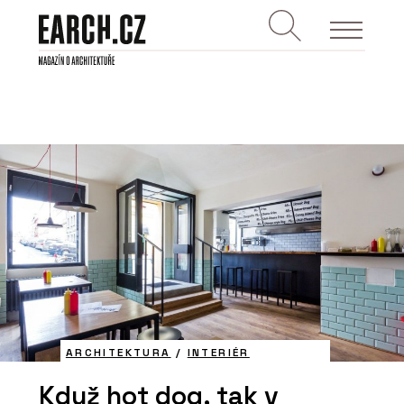
ARCHITEKTURA
/
INTERIÉR
Když hot dog, tak v