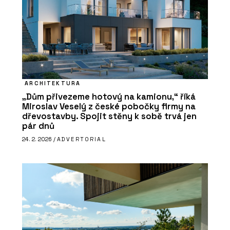
ARCHITEKTURA
„Dům přivezeme hotový na kamionu,“ říká
Miroslav Veselý z české pobočky firmy na
dřevostavby. Spojit stěny k sobě trvá jen
pár dnů
24. 2. 2026 /
ADVERTORIAL