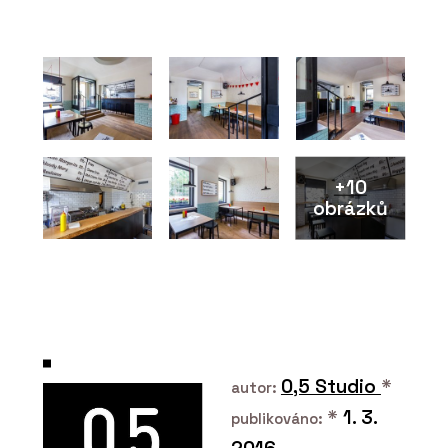
PRODUKTY
ECLISSE Syntesis Battente - ECLISSE
+10
obrázků
PRODUKTY
ECLISSE Syntesis Areo – ECLISSE
0,5 Studio
*
autor:
*
1. 3.
publikováno: