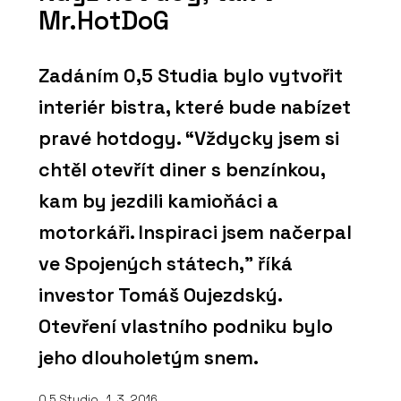
Mr.HotDoG
Zadáním 0,5 Studia bylo vytvořit
interiér bistra, které bude nabízet
pravé hotdogy. “Vždycky jsem si
chtěl otevřít diner s benzínkou,
kam by jezdili kamioňáci a
motorkáři. Inspiraci jsem načerpal
ve Spojených státech,” říká
investor Tomáš Oujezdský.
Otevření vlastního podniku bylo
jeho dlouholetým snem.
0,5 Studio
, 1. 3. 2016