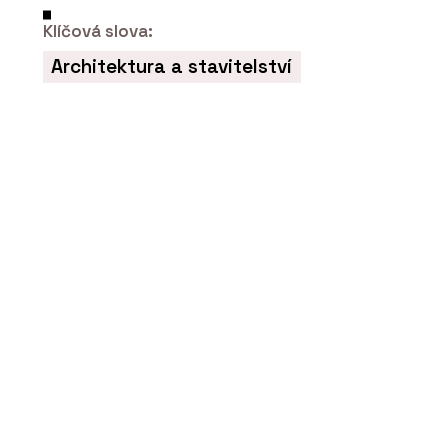
Klíčová slova:
Architektura a stavitelství
ČLÁNKY
Rekonstrukce kultovní restaurace
Sansibar na ostrově v Severním moři.
Dřevěná okna nahradil hliník, není to
ale poznat
O FIRMĚ
Schüco CZ s.r.o.