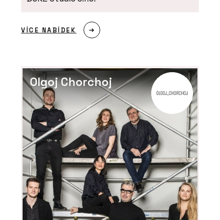
ČLÁNKY
Nemocnice, která jako nemocnice
VÍCE NABÍDEK
záměrně nevypadá
Olgoj Chorchoj
PRODUKTY
Okenní systémy Schüco AWS 75 PD.SI