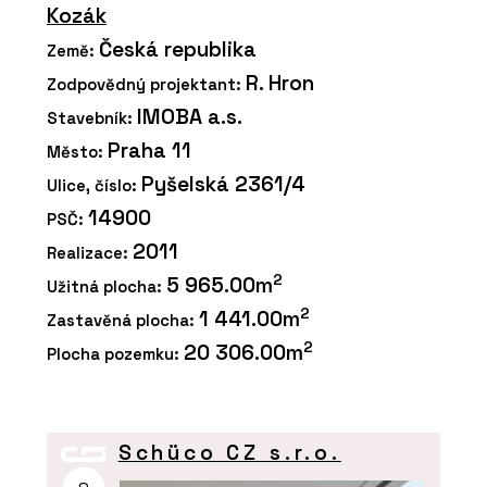
Kozák
Česká republika
Země:
R. Hron
Zodpovědný projektant:
IMOBA a.s.
Stavebník:
Praha 11
Město:
Pyšelská 2361/4
Ulice, číslo:
14900
PSČ:
2011
Realizace:
2
5 965.00m
Užitná plocha:
2
1 441.00m
Zastavěná plocha:
2
20 306.00m
Plocha pozemku:
Schüco CZ s.r.o.