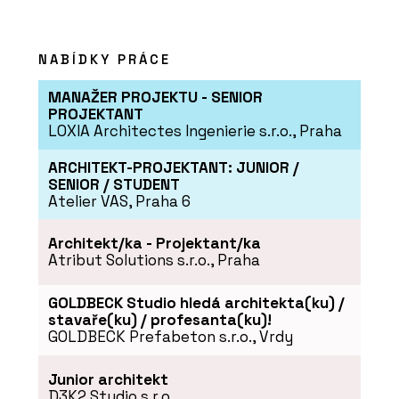
NABÍDKY PRÁCE
MANAŽER PROJEKTU - SENIOR
PROJEKTANT
LOXIA Architectes Ingenierie s.r.o., Praha
ARCHITEKT-PROJEKTANT: JUNIOR /
SENIOR / STUDENT
PRODUKTY
Atelier VAS, Praha 6
Posuvný systém Schüco AS PD 75.HI
Architekt/ka - Projektant/ka
Atribut Solutions s.r.o., Praha
GOLDBECK Studio hledá architekta(ku) /
stavaře(ku) / profesanta(ku)!
GOLDBECK Prefabeton s.r.o., Vrdy
Junior architekt
D3K2 Studio s.r.o.