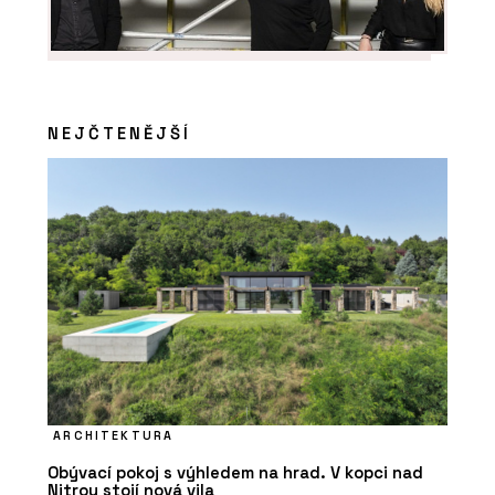
ČLÁNKY
NEJČTENĚJŠÍ
Hliníkové systémy Schüco: Posunout,
nebo shrnout?
PRODUKTY
ARCHITEKTURA
Okna Schüco AWS WoodDesign
Obývací pokoj s výhledem na hrad. V kopci nad
Nitrou stojí nová vila