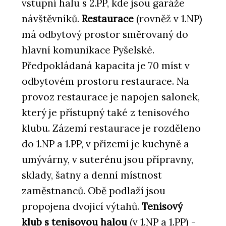
vstupní halu s 2.PP, kde jsou garáže
návštěvníků.
Restaurace
(rovněž v 1.NP)
má odbytový prostor směrovaný do
hlavní komunikace Pyšelské.
Předpokládaná kapacita je 70 míst v
odbytovém prostoru restaurace. Na
provoz restaurace je napojen salonek,
který je přístupný také z tenisového
klubu. Zázemí restaurace je rozděleno
do 1.NP a 1.PP, v přízemí je kuchyně a
umývárny, v suterénu jsou přípravny,
sklady, šatny a denní místnost
zaměstnanců. Obě podlaží jsou
propojena dvojicí výtahů.
Tenisový
klub s tenisovou halou
(v 1.NP a 1.PP) -