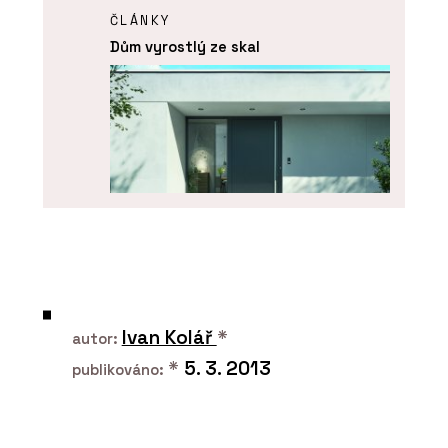
ČLÁNKY
Dům vyrostlý ze skal
PRODUKTY
Dveřní systém Schüco AD UP 75
Ivan Kolář
*
autor:
*
5. 3. 2013
publikováno: