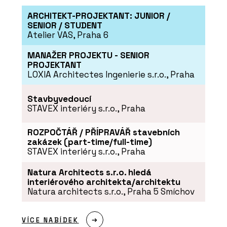
ARCHITEKT-PROJEKTANT: JUNIOR /
SENIOR / STUDENT
Atelier VAS, Praha 6
MANAŽER PROJEKTU - SENIOR
PROJEKTANT
LOXIA Architectes Ingenierie s.r.o., Praha
ČLÁNKY
„Jen skvělý produkt nestačí, musíte
Stavbyvedoucí
ho mít taky kde adekvátně
STAVEX interiéry s.r.o., Praha
prezentovat,“ říká Jakub Huráb z LD
Seating. Firma z Boskovic má nový
showroom v Karlíně
ROZPOČTÁŘ / PŘÍPRAVÁŘ stavebních
zakázek (part-time/full-time)
STAVEX interiéry s.r.o., Praha
Natura Architects s.r.o. hledá
interiérového architekta/architektu
Natura architects s.r.o., Praha 5 Smíchov
VÍCE NABÍDEK