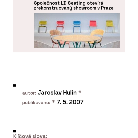
Společnost LD Seating otevírá
zrekonstruovaný showroom v Praze
O FIRMĚ
LD Seating
Jaroslav Hulín
*
autor:
*
7. 5. 2007
publikováno:
Klíčová slova: