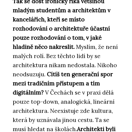
Tak se dost ironicky říká většinou
mladým studentům a architektům v
kancelářích, kteří se místo
rozhodování o architektuře účastní
pouze rozhodování o tom, v jaké
hladině něco nakreslit.
Myslím, že není
malých rolí. Bez těchto lidí by se
architektura nikam nedostala. Nikoho
neodsuzuju.
Cítíš ten generační spor
mezi tradičním přístupem a tím
digitálním?
V Čechách se v praxi dělá
pouze top-down, analogická, lineární
architektura. Neexistuje zde kultura,
která by uznávala jinou cestu. Ta se
musí hledat na školách.
Architekti byli