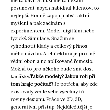
mě to bavit a musí mě to někam
posunovat, abych nabídnul klientovi to
nejlepší. Hodně zapojuji abstraktní
myšlení a pak začínám s
experimentem. Model, digitální nebo
fyzický. Simulace. Snažím se
vyhodnotit klady a celkový přínos
mého návrhu. Architektura je pro mě
vědní obor, a ne aplikované řemeslo.
Možná to pro někoho bude znít dost
kacířsky.
Takže modely? Jakou roli při
tom hraje počítač?
Je potřeba, aby zde
existovaly vedle sebe všechny tři
roviny designu. Práce ve 2D, 3D,
generativní přístup. Nejdůležitější je