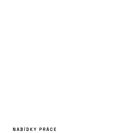
PRODUKTY
Konferenční a barová židle Lotus - LD
Seating
PRODUKTY
Křeslo Flexi Lounge - LD Seating
NABÍDKY PRÁCE