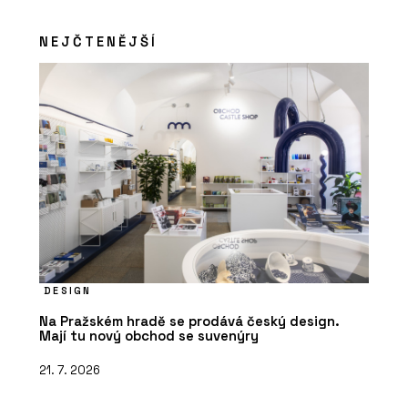
NEJČTENĚJŠÍ
ČLÁNKY
Nové kanceláře v budově ze 60. let
inspirované brutalismem navazují na
to nejlepší z minulosti
DESIGN
Na Pražském hradě se prodává český design.
Mají tu nový obchod se suvenýry
21. 7. 2026
PRODUKTY
Pracovní křeslo Melody Design - LD