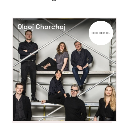
PRODUKTY
Konferenční židle Flexi Light - LD
Seating
Olgoj Chorchoj
PRODUKTY
Pracovní židle Arcus - LD Seating