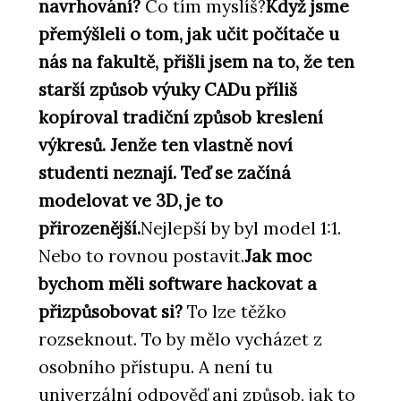
navrhování?
Co tím myslíš?
Když jsme
přemýšleli o tom, jak učit počítače u
nás na fakultě, přišli jsem na to, že ten
starší způsob výuky CADu příliš
kopíroval tradiční způsob kreslení
výkresů. Jenže ten vlastně noví
studenti neznají. Teď se začíná
modelovat ve 3D, je to
přirozenější.
Nejlepší by byl model 1:1.
Nebo to rovnou postavit.
Jak moc
bychom měli software hackovat a
přizpůsobovat si?
To lze těžko
rozseknout. To by mělo vycházet z
osobního přístupu. A není tu
univerzální odpověď ani způsob, jak to