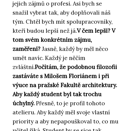
jejich zájmů o profesi. Asi bych se
snažil vybrat tak, aby doplňovali náš
tým. Chtěl bych mít spolupracovníky,
kteří budou lepší než já.
V čem lepší? V
tom svém konkrétním zájmu,
zaměření?
Jasně, každý by měl něco
umět navíc. Každý je něčím
zvláštní.
Počítám, že podobnou filozofii
zastáváte s Milošem Floriánem i při
výuce na pražské Fakultě architektury.
Aby každý student byl tak trochu
úchylný.
Přesně, to je profil tohoto
atelieru. Aby každý měl svoje vlastní
priority a aby nepapouškoval to, co mu
učitel říká. Student by se sice tak