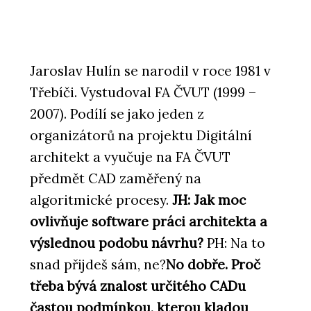
Jaroslav Hulín se narodil v roce 1981 v
Třebíči. Vystudoval FA ČVUT (1999 –
2007). Podílí se jako jeden z
organizátorů na projektu Digitální
architekt a vyučuje na FA ČVUT
předmět CAD zaměřený na
algoritmické procesy.
JH: Jak moc
ovlivňuje software práci architekta a
výslednou podobu návrhu?
PH: Na to
snad přijdeš sám, ne?
No dobře. Proč
třeba bývá znalost určitého CADu
častou podmínkou, kterou kladou