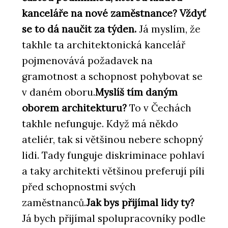
kanceláře na nové zaměstnance? Vždyť
se to dá naučit za týden.
Já myslím, že
takhle ta architektonická kancelář
pojmenovává požadavek na
gramotnost a schopnost pohybovat se
v daném oboru.
Myslíš tím daným
oborem architekturu?
To v Čechách
takhle nefunguje. Když má někdo
ateliér, tak si většinou nebere schopný
lidi. Tady funguje diskriminace pohlaví
a taky architekti většinou preferují píli
před schopnostmi svých
zaměstnanců.
Jak bys přijímal lidy ty?
Já bych přijímal spolupracovníky podle