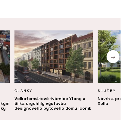
ČLÁNKY
SLUŽBY
Velkoformátové tvárnice Ytong a
Návrh a projektov
ickým
Silka urychlily výstavbu
Xella
íky
designového bytového domu Iconik