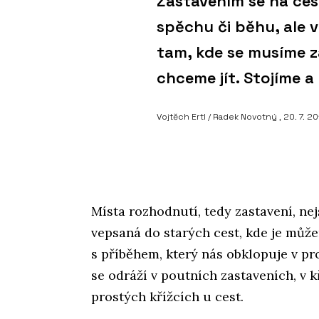
Zastavením se na ces
spěchu či běhu, ale 
tam, kde se musíme z
chceme jít. Stojíme a
Vojtěch Ertl / Radek Novotný , 20. 7. 2
Místa rozhodnutí, tedy zastavení, ne
vepsaná do starých cest, kde je můž
s příběhem, který nás obklopuje v pro
se odráží v poutních zastaveních, v 
prostých křížcích u cest.