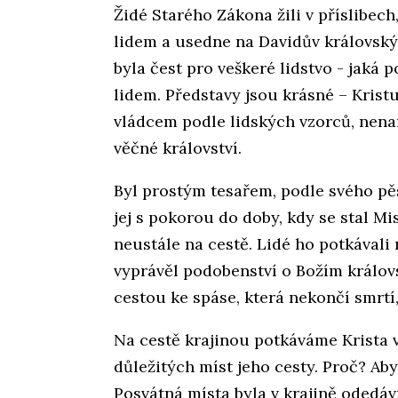
Židé Starého Zákona žili v příslibec
lidem a usedne na Davidův královský
byla čest pro veškeré lidstvo - jaká 
lidem. Představy jsou krásné – Krist
vládcem podle lidských vzorců, nenar
věčné království.
Byl prostým tesařem, podle svého pěs
jej s pokorou do doby, kdy se stal Mis
neustále na cestě. Lidé ho potkávali 
vyprávěl podobenství o Božím královs
cestou ke spáse, která nekončí smrtí
Na cestě krajinou potkáváme Krista 
důležitých míst jeho cesty. Proč? Aby
Posvátná místa byla v krajině odedávn