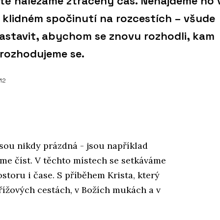
tě nalézáme ztracený čas. Nenajdeme ho 
v klidném spočinutí na rozcestích – všude
astavit, abychom se znovu rozhodli, kam
 rozhodujeme se.
012
jsou nikdy prázdná - jsou například
eme číst. V těchto místech se setkáváme
storu i čase. S příběhem Krista, který
křížových cestách, v Božích mukách a v