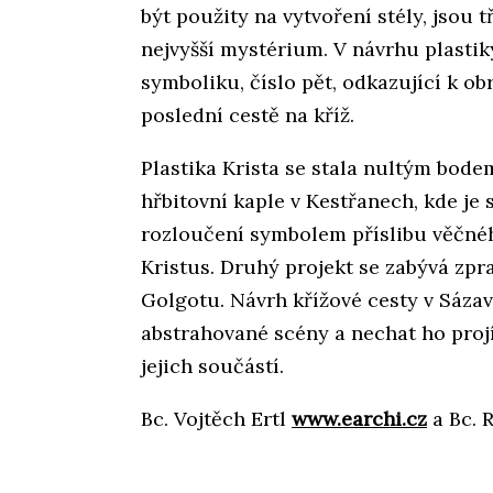
být použity na vytvoření stély, jsou t
nejvyšší mystérium. V návrhu plastik
symboliku, číslo pět, odkazující k o
poslední cestě na kříž.
Plastika Krista se stala nultým bode
hřbitovní kaple v Kestřanech, kde je 
rozloučení symbolem příslibu věčného
Kristus. Druhý projekt se zabývá zpr
Golgotu. Návrh křížové cesty v Sáza
abstrahované scény a nechat ho projít
jejich součástí.
Bc. Vojtěch Ertl
www.earchi.cz
a Bc. 