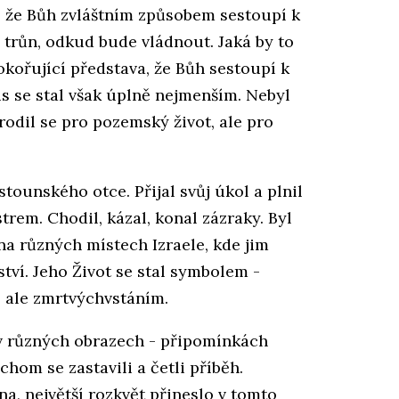
h, že Bůh zvláštním způsobem sestoupí k
 trůn, odkud bude vládnout. Jaká by to
pokořující představa, že Bůh sestoupí k
us se stal však úplně nejmenším. Nebyl
odil se pro pozemský život, ale pro
tounského otce. Přijal svůj úkol a plnil
trem. Chodil, kázal, konal zázraky. Byl
na různých místech Izraele, kde jim
tví. Jeho Život se stal symbolem -
, ale zmrtvýchvstáním.
v různých obrazech - připomínkách
chom se zastavili a četli příběh.
a, největší rozkvět přineslo v tomto