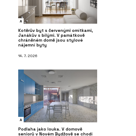
A
Kotěrův byt s červenými omítkami,
Janákův s bílými. V památkově
chráněném domě jsou stylové
nájemní byty
14. 7. 2026
A
Podlaha jako louka. V domově
seniorů v Novém Bydžově se chodí