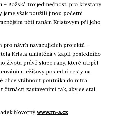
ři – Božská trojjedinečnost, pro křesťany
y jsme však použili jinou početní
braznějším pěti ranám Kristovým při jeho
m pro návrh navazujících projektů –
stéla Krista umístěná v kapli posledního
 života právě skrze rány, které utrpěl
acováním Ježíšovy poslední cesty na
vě chce vtáhnout poutníka do nitra
 čtrnácti zastaveními tak, aby se stal
Radek Novotný
www.rn-a.cz