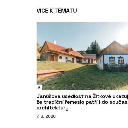
VÍCE K TÉMATU
A
Janúšova usedlost na Žítkové ukazuj
že tradiční řemeslo patří i do souča
architektury
7. 8. 2026