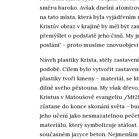
směru baroko. Avšak dnešní atomizo
na tato místa, která byla vyjádřením 
Kristův obraz v krajině by měl být z
přemýšlet o podstatě jeho činů. My js
poslání' – proto musíme znovuobjevi
Návrh plastiky Krista, stély zastave
podobě. Cílem bylo vytvořit zastaven
plastiky tvoří kmeny – materiál, se 
dílně svého pěstouna. My však dřevo,
Kristus v Matoušově evangeliu /Mt28
zůstane do konce skonání světa – bude
jeho učení jako nesmazatelnou pečeť.
materiálu, který symbolizuje stálost.
současném jazyce beton. Nejmenším