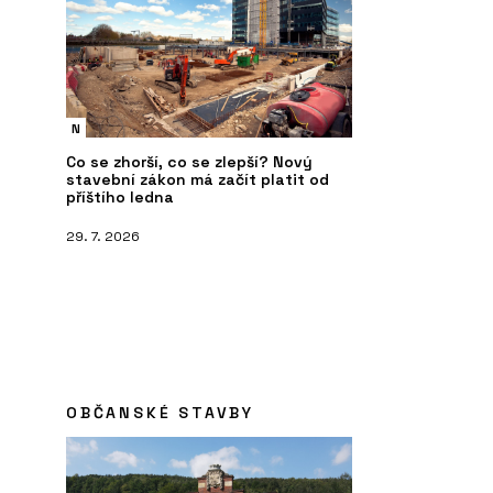
N
Co se zhorší, co se zlepší? Nový
stavební zákon má začít platit od
příštího ledna
29. 7. 2026
PRODUKTY
S
ání projektů -
Pórobetonový stavební materiál
Re
Ytong - Xella
OBČANSKÉ STAVBY