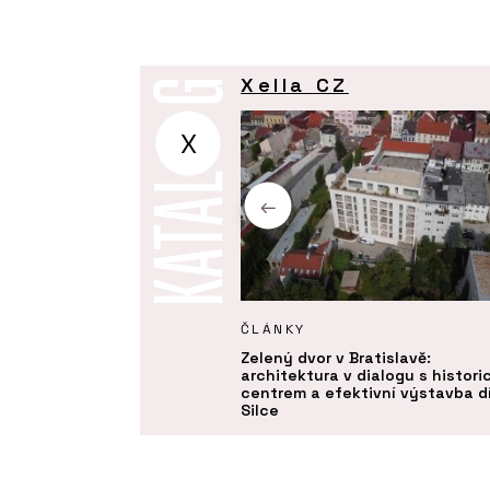
Xella CZ
X
KTY
ČLÁNKY
í izolační deska Multipor -
Zelený dvor v Bratislavě:
architektura v dialogu s histor
centrem a efektivní výstavba d
Silce