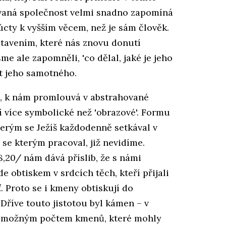
vaná společnost velmi snadno zapomíná
úcty k vyšším věcem, než je sám člověk.
astavením, které nás znovu donutí
me ale zapomněli, 'co dělal, jaké je jeho
t jeho samotného.
ní, k nám promlouvá v abstrahované
í více symbolické než 'obrazové'. Formu
kterým se Ježíš každodenně setkával v
 se kterým pracoval, již nevidíme.
,20/ nám dává příslib, že s námi
 obtiskem v srdcích těch, kteří přijali
 Proto se i kmeny obtiskují do
 Dříve touto jistotou byl kámen – v
 možným počtem kmenů, které mohly