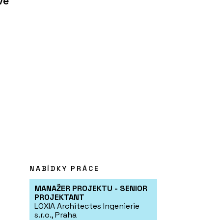
ve
NABÍDKY PRÁCE
MANAŽER PROJEKTU - SENIOR
PROJEKTANT
LOXIA Architectes Ingenierie
s.r.o., Praha