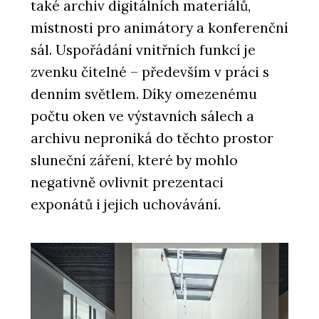
také archiv digitálních materiálů,
místnosti pro animátory a konferenční
sál. Uspořádání vnitřních funkcí je
zvenku čitelné – především v práci s
denním světlem. Díky omezenému
počtu oken ve výstavních sálech a
archivu neproniká do těchto prostor
PRODUKTY
sluneční záření, které by mohlo
Okenní a dveřní systém s tepelnou
izolací MB-79N - Aluprof
negativně ovlivnit prezentaci
exponátů i jejich uchovávání.