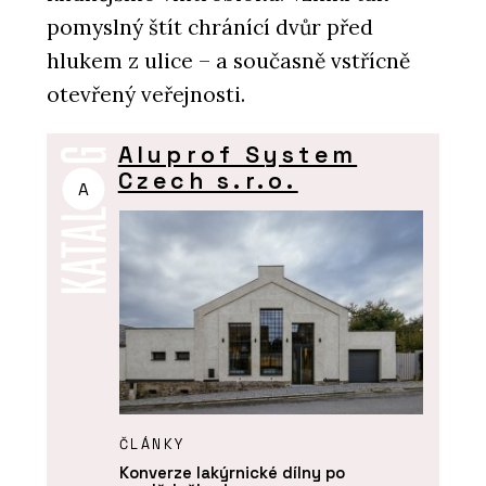
pomyslný štít chránící dvůr před
hlukem z ulice – a současně vstřícně
otevřený veřejnosti.
Aluprof System
Czech s.r.o.
A
ČLÁNKY
Konverze lakýrnické dílny po