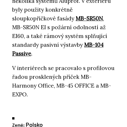
několika systémů Aluprof. V exteriéru
byly použity konkrétně
sloupkopříčkové fasády
MB-SR50N
,
MB-SR50N EI s požární odolností až
EI60, a také rámový systém splňující
standardy pasivní výstavby
MB-104
Passive
.
V interiérech se pracovalo s profilovou
řadou prosklených příček MB-
Harmony Office, MB-45 OFFICE a MB-
EXPO.
Polsko
Země: