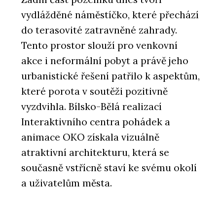
vydlážděné náměstíčko, které přechází
ČLÁNKY
do terasovité zatravněné zahrady.
Bytová věž na pobřeží Portugalska.
Její fasáda vychází z rytmu lodních
Tento prostor slouží pro venkovní
kontejnerů
akce i neformální pobyt a právě jeho
urbanistické řešení patřilo k aspektům,
které porota v soutěži pozitivně
vyzdvihla. Bílsko-Bělá realizací
Interaktivního centra pohádek a
animace OKO získala vizuálně
atraktivní architekturu, která se
současně vstřícně staví ke svému okolí
a uživatelům města.