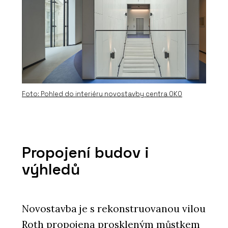
O FIRMĚ
Aluprof System Czech s.r.o.
Foto: Pohled do interiéru novostavby centra OKO
PRODUKTY
Propojení budov i
Okenní a dveřní systém s tepelnou
výhledů
izolací MB-86N - Aluprof
Novostavba je s rekonstruovanou vilou
Roth propojena proskleným můstkem