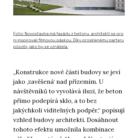
Foto: Novostavba má fasádu z betonu, architekti se pro
ni inspirovali filmovou páskou. Díky prosklenému parteru
působí, jako by se vznášela.
„Konstrukce nové části budovy se jeví
jako ‚zavěšená‘ nad přízemím. U
návštěvníků to vyvolává iluzi, že beton
přímo podepírá sklo, a to bez
jakýchkoli viditelných podpěr,“ popisují
vzhled budovy architekti. Dosáhnout
tohoto efektu umožnila kombinace