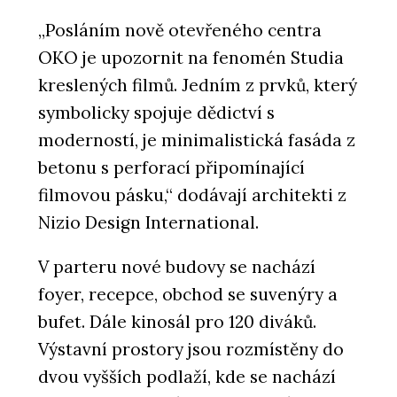
„Posláním nově otevřeného centra
OKO je upozornit na fenomén Studia
PRODUKTY
Okenní a dveřní systém MB-104
kreslených filmů. Jedním z prvků, který
PASSIVE - Aluprof
symbolicky spojuje dědictví s
moderností, je minimalistická fasáda z
betonu s perforací připomínající
filmovou pásku,“ dodávají architekti z
Nizio Design International.
V parteru nové budovy se nachází
foyer, recepce, obchod se suvenýry a
ČLÁNKY
bufet. Dále kinosál pro 120 diváků.
V historickém centru Vratislavi stojí
luxusní bytový dům. Má výhled do
Výstavní prostory jsou rozmístěny do
zeleně, volnočasové sportoviště a
wellness
dvou vyšších podlaží, kde se nachází