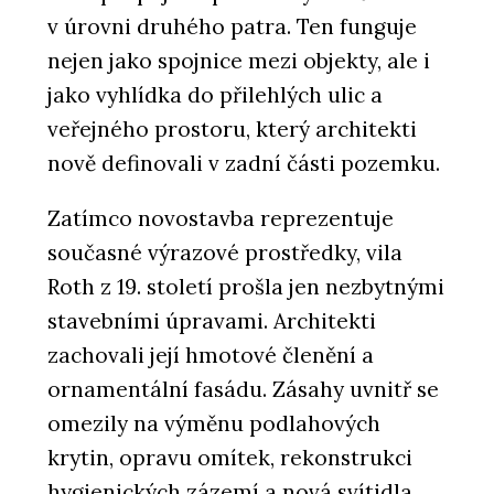
v úrovni druhého patra. Ten funguje
nejen jako spojnice mezi objekty, ale i
jako vyhlídka do přilehlých ulic a
ČLÁNKY
veřejného prostoru, který architekti
Černá perla, klenot Ostravy, ve
nově definovali v zadní části pozemku.
kterém se lidé léčí
Zatímco novostavba reprezentuje
současné výrazové prostředky, vila
Roth z 19. století prošla jen nezbytnými
stavebními úpravami. Architekti
zachovali její hmotové členění a
ornamentální fasádu. Zásahy uvnitř se
omezily na výměnu podlahových
PRODUKTY
krytin, opravu omítek, rekonstrukci
Sloupko-příčková fasáda s vysokou
tepelnou izolací MB-MT50N - Aluprof
hygienických zázemí a nová svítidla.