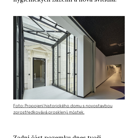
PRODUKTY
Sloupko-příčková, strukturální fasáda
MB-SR50N EFEKT - Aluprof
Foto: Propojení historického domu s novostavbou
zprostředkovává prosklený můstek.
Zadní část pozemku dnes tvoří